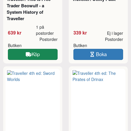
Trader Beowulf - a
System History of
Traveller
1 på
639 kr
339 kr
postorder
Ej i lager
Postorder
Postorder
Butiken
Butiken
Köp
Boka