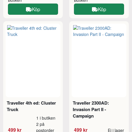
Köp
Köp
Traveller 4th ed: Cluster
Traveller 2300AD:
Truck
Invasion Part II -
Campaign
1 i butiken
2 på
499 kr
499 kr
postorder
Ej i lager