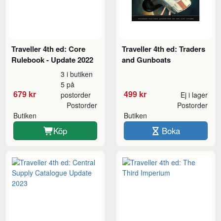
Traveller 4th ed: Core
Traveller 4th ed: Traders
Rulebook - Update 2022
and Gunboats
3 i butiken
5 på
679 kr
499 kr
postorder
Ej i lager
Postorder
Postorder
Butiken
Butiken
Köp
Boka