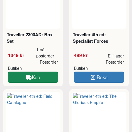
Traveller 2300AD: Box
Traveller 4th ed:
Set
Specialist Forces
1 på
1049 kr
499 kr
postorder
Ej i lager
Postorder
Postorder
Butiken
Butiken
Köp
Boka