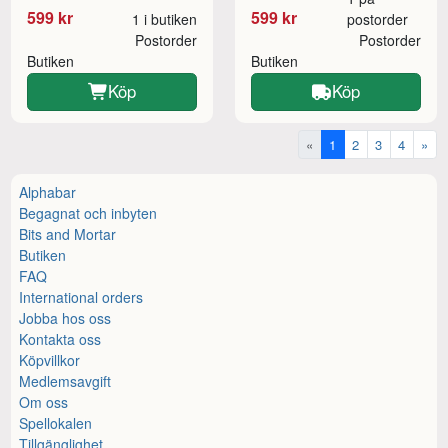
599 kr
599 kr
1 i butiken
postorder
Postorder
Postorder
Butiken
Butiken
Köp
Köp
«
1
2
3
4
»
Alphabar
Begagnat och inbyten
Bits and Mortar
Butiken
FAQ
International orders
Jobba hos oss
Kontakta oss
Köpvillkor
Medlemsavgift
Om oss
Spellokalen
Tillgänglighet