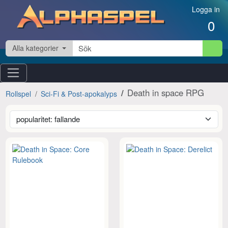
Hoppa till innehåll
Logga in
0
Alla kategorier
Death in space RPG
Rollspel
Sci-Fi & Post-apokalyps