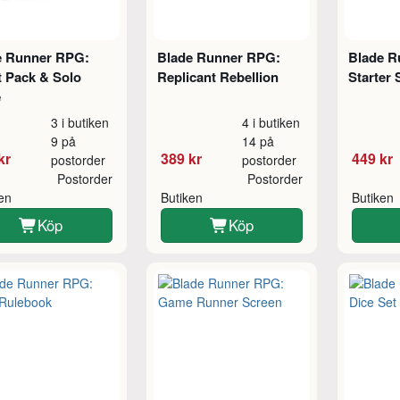
e Runner RPG:
Blade Runner RPG:
Blade R
t Pack & Solo
Replicant Rebellion
Starter 
e
3 i butiken
4 i butiken
9 på
14 på
kr
389 kr
449 kr
postorder
postorder
Postorder
Postorder
ken
Butiken
Butiken
Köp
Köp