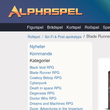
Hoppa till innehåll
Figurspel
Brädspel
Kortspel
Rollspel
Spel
Blade Runn
Rollspel
Sci-Fi & Post-apokalyps
Nyheter
Kommande
Kategorier
Black Void RPG
Blade Runner RPG
Cowboy Bebop RPG
Cyberpunk
Death in space RPG
Degenesis RPG
Doctor Who RPG
Dreams and Machines RPG
Dune: Adventures in the Imperium