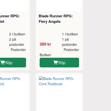
unner RPG:
Blade Runner RPG:
Set
Fiery Angels
2 i butiken
1 i butiken
2 på
1 på
389 kr
postorder
postorder
Postorder
Postorder
Butiken
Köp
Köp