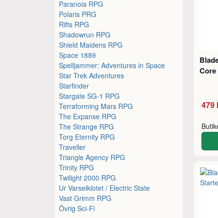
Paranoia RPG
Polaris PRG
Rifts RPG
Shadowrun RPG
Shield Maidens RPG
Space 1889
Blad
Spelljammer: Adventures in Space
Core
Star Trek Adventures
Starfinder
Stargate SG-1 RPG
479 
Terraforming Mars RPG
The Expanse RPG
Buti
The Strange RPG
Torg Eternity RPG
Traveller
Triangle Agency RPG
Trinity RPG
Twilight 2000 RPG
Ur Varselklotet / Electric State
Vast Grimm RPG
Övrig Sci-Fi