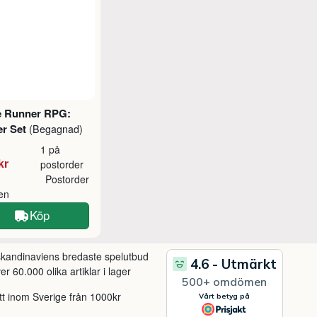
e Runner RPG:
er Set
(Begagnad)
1 på
kr
postorder
Postorder
ken
Köp
 skandinaviens bredaste spelutbud
r 60.000 olika artiklar i lager
itt inom Sverige från 1000kr