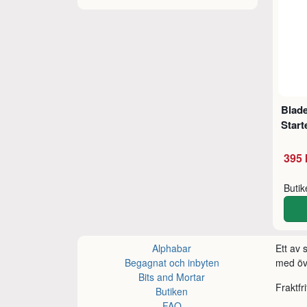
Blad
Start
395 
Buti
Alphabar
Ett av
Begagnat och inbyten
med öve
Bits and Mortar
Fraktfr
Butiken
FAQ