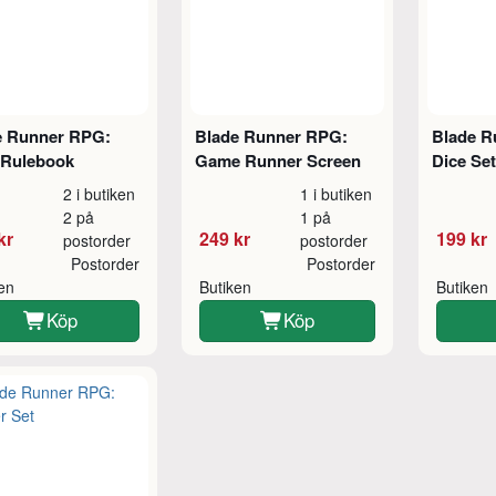
e Runner RPG:
Blade Runner RPG:
Blade R
 Rulebook
Game Runner Screen
Dice Set
2 i butiken
1 i butiken
2 på
1 på
kr
249 kr
199 kr
postorder
postorder
Postorder
Postorder
ken
Butiken
Butiken
Köp
Köp