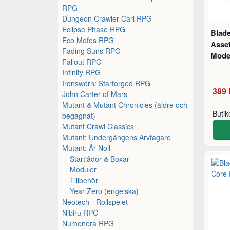
RPG
Dungeon Crawler Carl RPG
Eclipse Phase RPG
Blad
Eco Mofos RPG
Asse
Fading Suns RPG
Mod
Fallout RPG
Infinity RPG
Ironsworn: Starforged RPG
389 
John Carter of Mars
Mutant & Mutant Chronicles (äldre och
Buti
begagnat)
Mutant Crawl Classics
Mutant: Undergångens Arvtagare
Mutant: År Noll
Startlådor & Boxar
Moduler
Tillbehör
Year Zero (engelska)
Neotech - Rollspelet
Nibiru RPG
Numenera RPG