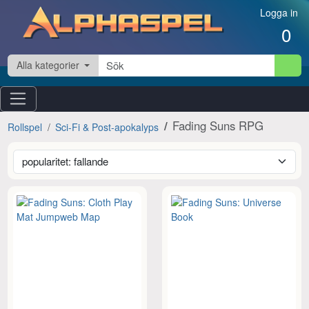
Hoppa till innehåll
Logga in
0
Alla kategorier
Fading Suns RPG
Rollspel
Sci-Fi & Post-apokalyps