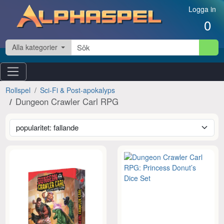
Hoppa till innehåll
Logga in
0
Alla kategorier
Rollspel
Sci-Fi & Post-apokalyps
Dungeon Crawler Carl RPG