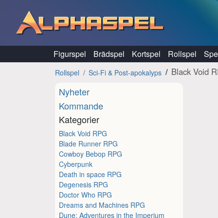
Hoppa till innehåll
Figurspel
Brädspel
Kortspel
Rollspel
Spel
Black Void 
Rollspel
Sci-Fi & Post-apokalyps
Nyheter
Kommande
Kategorier
Black Void RPG
Blade Runner RPG
Cowboy Bebop RPG
Cyberpunk
Death in space RPG
Degenesis RPG
Doctor Who RPG
Dreams and Machines RPG
Dune: Adventures in the Imperium