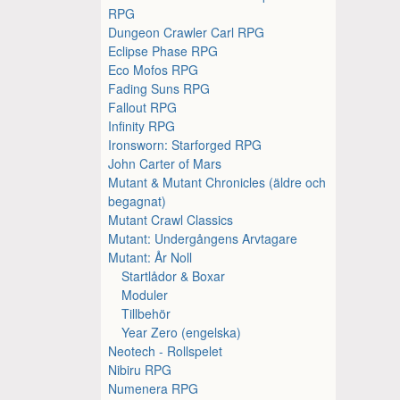
RPG
Dungeon Crawler Carl RPG
Eclipse Phase RPG
Eco Mofos RPG
Fading Suns RPG
Fallout RPG
Infinity RPG
Ironsworn: Starforged RPG
John Carter of Mars
Mutant & Mutant Chronicles (äldre och
begagnat)
Mutant Crawl Classics
Mutant: Undergångens Arvtagare
Mutant: År Noll
Startlådor & Boxar
Moduler
Tillbehör
Year Zero (engelska)
Neotech - Rollspelet
Nibiru RPG
Numenera RPG