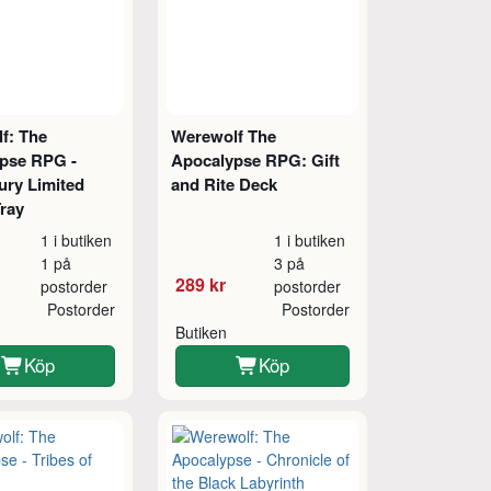
f: The
Werewolf The
pse RPG -
Apocalypse RPG: Gift
ury Limited
and Rite Deck
ray
1 i butiken
1 i butiken
1 på
3 på
289 kr
postorder
postorder
Postorder
Postorder
Butiken
Köp
Köp