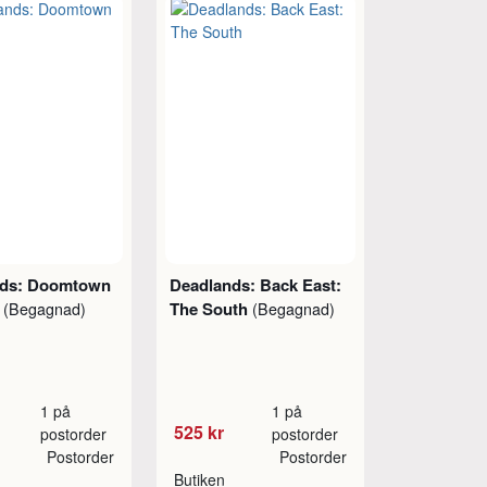
nds: Doomtown
Deadlands: Back East:
!
The South
(Begagnad)
(Begagnad)
1 på
1 på
525 kr
postorder
postorder
Postorder
Postorder
Butiken