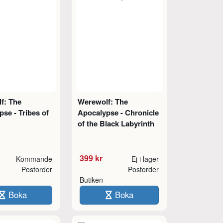
f: The
Werewolf: The
se - Tribes of
Apocalypse - Chronicle
of the Black Labyrinth
399 kr
Kommande
Ej i lager
Postorder
Postorder
Butiken
Boka
Boka