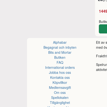
1449
Buti
Alphabar
Ett av
Begagnat och inbyten
med öve
Bits and Mortar
Fraktfr
Butiken
FAQ
Spelru
International orders
aktivite
Jobba hos oss
Kontakta oss
Köpvillkor
Medlemsavgift
Om oss
Spellokalen
Tillgänglighet