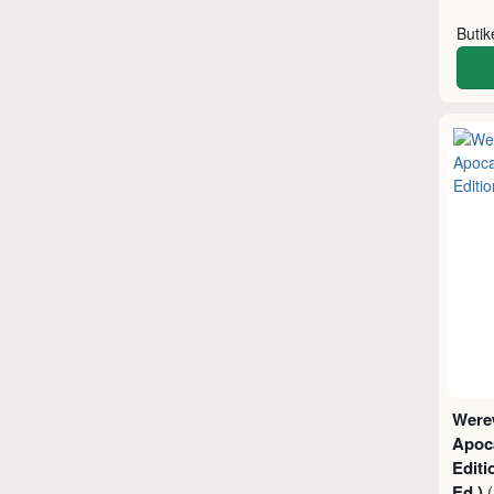
Buti
Were
Apoca
Editi
Ed.)