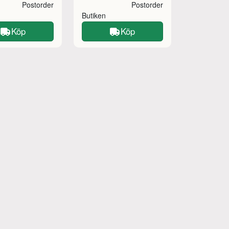
Postorder
Postorder
Butiken
Köp
Köp