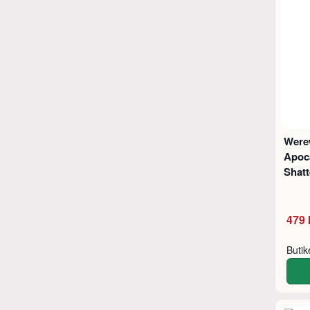
Were
Apoc
Shatt
479 
Buti