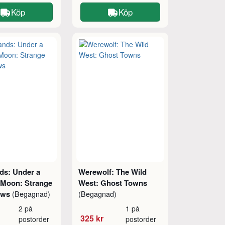
Köp
Köp
ds: Under a
Werewolf: The Wild
 Moon: Strange
West: Ghost Towns
ows
(Begagnad)
(Begagnad)
2 på
1 på
325 kr
postorder
postorder