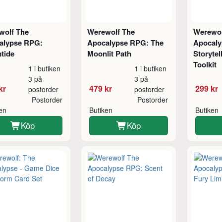
wolf The
Werewolf The
Werewol
alypse RPG:
Apocalypse RPG: The
Apocaly
tide
Moonlit Path
Storytel
Toolkit
1 i butiken
1 i butiken
3 på
3 på
kr
479 kr
299 kr
postorder
postorder
Postorder
Postorder
ken
Butiken
Butiken
Köp
Köp