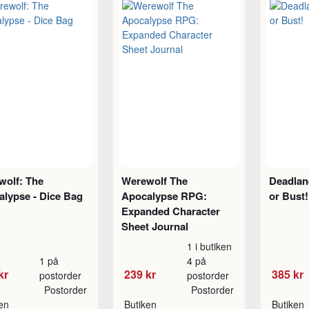
wolf: The
Werewolf The
Deadla
lypse - Dice Bag
Apocalypse RPG:
or Bust
Expanded Character
Sheet Journal
1 i butiken
1 på
4 på
kr
239 kr
385 kr
postorder
postorder
Postorder
Postorder
ken
Butiken
Butiken