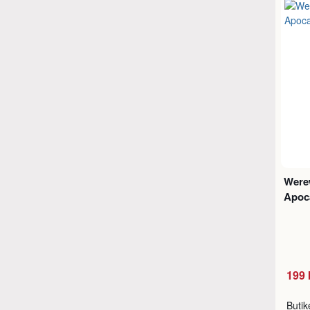
Were
Apoca
199 
Buti