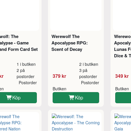
wolf: The
Werewolf The
Werewol
alypse - Game
Apocalypse RPG:
Apocaly
 and Form Card Set
Scent of Decay
Lunas F
Dice & T
1 i butiken
2 i butiken
2 på
3 på
kr
379 kr
349 kr
postorder
postorder
Postorder
Postorder
ken
Butiken
Butiken
Köp
Köp