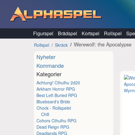
Hoppa till innehåll
Figurspel
Brädspel
Kortspel
Rollspel
Spel
Werewolf: the Apocalypse
Rollspel
Skräck
Nyheter
Kommande
Kategorier
Achtung! Cthulhu 2d20
Arkham Horror RPG
Best Left Buried RPG
Bluebeard's Bride
Chock - Rollspelet
Chill
Cohors Cthulhu RPG
Dead Reign RPG
Deadlands RPG