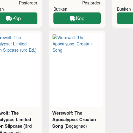
Postorder
Postorder
ken
Butiken
Butiken
Köp
Köp
wolf: The
Werewolf: The
lypse: Limited
Apocalypse: Croatan
on Slipcase (3rd
Song
(Begagnad)
(Begagnad)