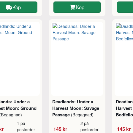
Köp
Köp
lands: Under a
Deadlands: Under a
Deadlan
est Moon: Ground
Harvest Moon: Savage
Harvest
Passage
Bedfell
(Begagnad)
(Begagnad)
1 på
2 på
kr
145 kr
145 kr
postorder
postorder