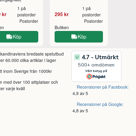
1 på
1 på
 kr
295 kr
postorder
postorder
Postorder
Postorder
ken
Butiken
Köp
Köp
 skandinaviens bredaste spelutbud
r 60.000 olika artiklar i lager
itt inom Sverige från 1000kr
m med över 100 sittplatser och
Recensioner på Facebook:
ter varje kväll
4,9 av 5
Recensioner på Google:
4,8 av 5