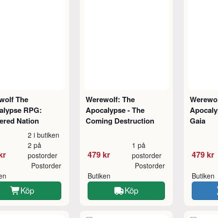
wolf The
Werewolf: The
Werewol
alypse RPG:
Apocalypse - The
Apocalyp
ered Nation
Coming Destruction
Gaia
2 i butiken
2 på
1 på
kr
479 kr
479 kr
postorder
postorder
Postorder
Postorder
ken
Butiken
Butiken
Köp
Köp