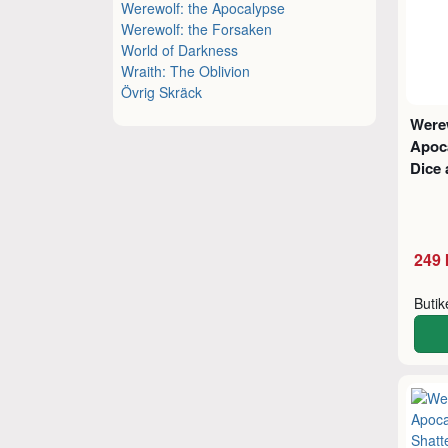
Werewolf: the Apocalypse
Werewolf: the Forsaken
World of Darkness
Wraith: The Oblivion
Övrig Skräck
Were
Apoc
Dice
249 
Buti