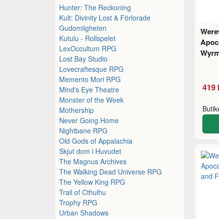
Hunter: The Reckoning
Kult: Divinity Lost & Förlorade
Gudomligheten
Were
Kutulu - Rollspelet
Apoc
LexOccultum RPG
Wyrm
Lost Bay Studio
Lovecraftesque RPG
Memento Mori RPG
419 
Mind's Eye Theatre
Monster of the Week
Buti
Mothership
Never Going Home
Nightbane RPG
Old Gods of Appalachia
Skjut dom i Huvudet
The Magnus Archives
The Walking Dead Universe RPG
The Yellow King RPG
Trail of Cthulhu
Trophy RPG
Urban Shadows