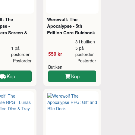
f: The
Werewolf: The
pse -
Apocalypse - 5th
lers Screen &
Edition Core Rulebook
3 i butiken
1 på
5 på
559 kr
postorder
postorder
Postorder
Postorder
Butiken
Köp
Köp