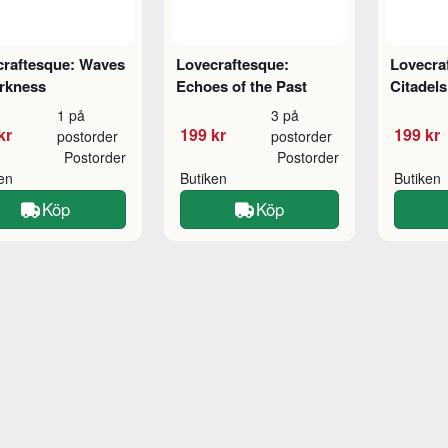
craftesque: Waves
Lovecraftesque:
Lovecra
arkness
Echoes of the Past
Citadel
1 på
3 på
kr
199 kr
199 kr
postorder
postorder
Postorder
Postorder
ken
Butiken
Butiken
Köp
Köp