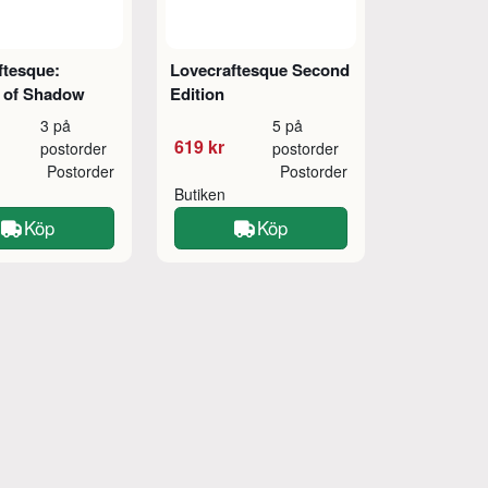
ftesque:
Lovecraftesque Second
s of Shadow
Edition
3 på
5 på
619 kr
postorder
postorder
Postorder
Postorder
Butiken
Köp
Köp