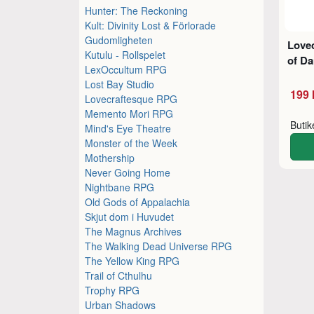
Hunter: The Reckoning
Kult: Divinity Lost & Förlorade
Gudomligheten
Love
Kutulu - Rollspelet
of D
LexOccultum RPG
Lost Bay Studio
199 
Lovecraftesque RPG
Memento Mori RPG
Buti
Mind's Eye Theatre
Monster of the Week
Mothership
Never Going Home
Nightbane RPG
Old Gods of Appalachia
Skjut dom i Huvudet
The Magnus Archives
The Walking Dead Universe RPG
The Yellow King RPG
Trail of Cthulhu
Trophy RPG
Urban Shadows