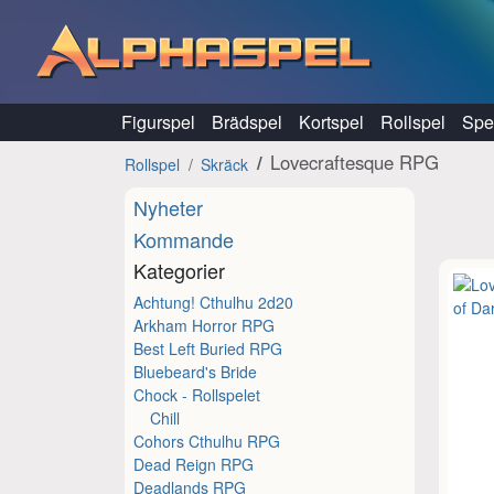
Hoppa till innehåll
Figurspel
Brädspel
Kortspel
Rollspel
Spel
Lovecraftesque RPG
Rollspel
Skräck
Nyheter
Kommande
Kategorier
Achtung! Cthulhu 2d20
Arkham Horror RPG
Best Left Buried RPG
Bluebeard's Bride
Chock - Rollspelet
Chill
Cohors Cthulhu RPG
Dead Reign RPG
Deadlands RPG