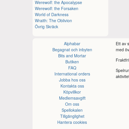
Werewolf: the Apocalypse
Werewolf: the Forsaken
World of Darkness
Wraith: The Oblivion
Övrig Skräck
Alphabar
Ett av
Begagnat och inbyten
med öve
Bits and Mortar
Fraktfr
Butiken
FAQ
Spelru
International orders
aktivite
Jobba hos oss
Kontakta oss
Köpvillkor
Medlemsavgift
Om oss
Spellokalen
Tillgänglighet
Hantera cookies