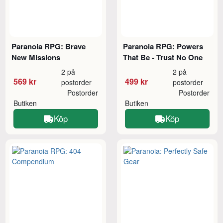
Paranoia RPG: Brave
Paranoia RPG: Powers
New Missions
That Be - Trust No One
2 på
2 på
569 kr
499 kr
postorder
postorder
Postorder
Postorder
Butiken
Butiken
Köp
Köp