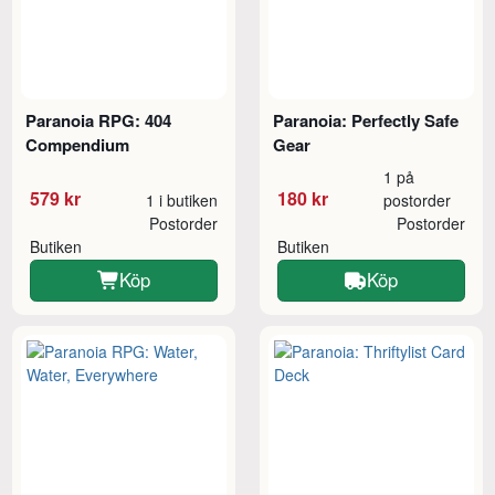
Paranoia RPG: 404
Paranoia: Perfectly Safe
Compendium
Gear
1 på
579 kr
180 kr
1 i butiken
postorder
Postorder
Postorder
Butiken
Butiken
Köp
Köp