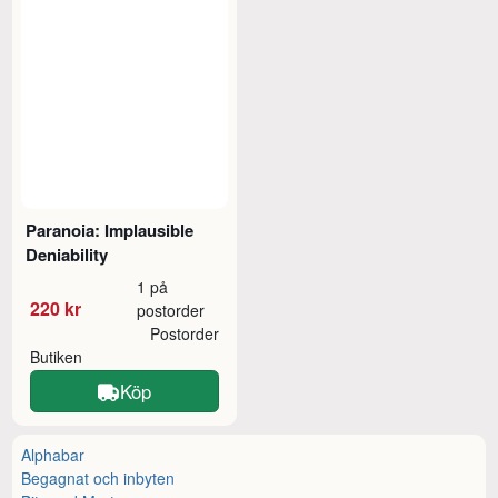
Paranoia: Implausible
Deniability
1 på
220 kr
postorder
Postorder
Butiken
Köp
Alphabar
Begagnat och inbyten