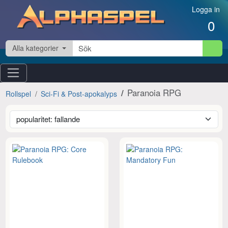
Hoppa till innehåll
Logga in
0
Alla kategorier
Paranoia RPG
Rollspel
Sci-Fi & Post-apokalyps