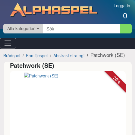
Hoppa till innehåll
Logga in
0
Alla kategorier
Patchwork (SE)
Brädspel
Familjespel
Abstrakt strategi
Patchwork (SE)
20%