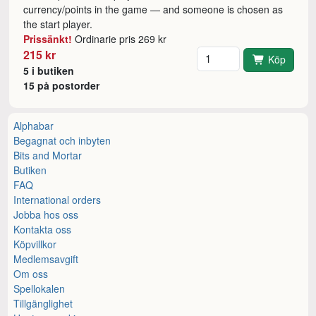
currency/points in the game — and someone is chosen as
the start player.
Prissänkt!
Ordinarie pris 269 kr
Antal
215 kr
Köp
5 i butiken
15 på postorder
Alphabar
Begagnat och inbyten
Bits and Mortar
Butiken
FAQ
International orders
Jobba hos oss
Kontakta oss
Köpvillkor
Medlemsavgift
Om oss
Spellokalen
Tillgänglighet