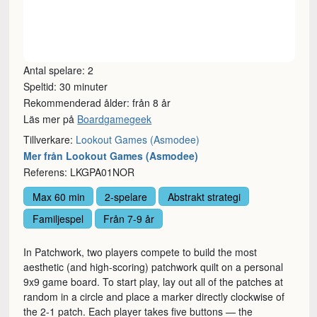
Antal spelare: 2
Speltid: 30 minuter
Rekommenderad ålder: från 8 år
Läs mer på
Boardgamegeek
Tillverkare:
Lookout Games (Asmodee)
Mer från Lookout Games (Asmodee)
Referens: LKGPA01NOR
Max 60 min
2-spelare
Abstrakt strategi
Familjespel
Från 7-9 år
In Patchwork, two players compete to build the most
aesthetic (and high-scoring) patchwork quilt on a personal
9x9 game board. To start play, lay out all of the patches at
random in a circle and place a marker directly clockwise of
the 2-1 patch. Each player takes five buttons — the