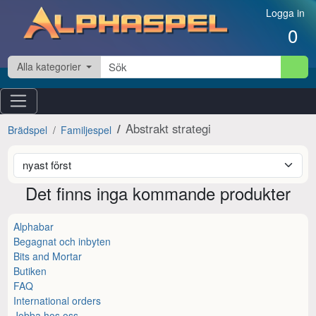
Hoppa till innehåll
Logga in
0
Alla kategorier
Abstrakt strategi
Brädspel
Familjespel
Det finns inga kommande produkter
Alphabar
Begagnat och inbyten
Bits and Mortar
Butiken
FAQ
International orders
Jobba hos oss