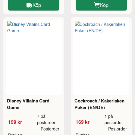
Köp
Köp
Disney Villains Card
Cockroach / Kakerlaken
Game
Poker (EN/DE)
7 på
1 på
199 kr
169 kr
postorder
postorder
Postorder
Postorder