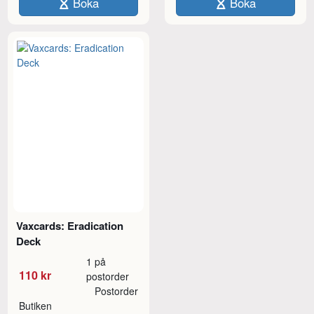
Boka
Boka
Vaxcards: Eradication
Deck
1 på
110 kr
postorder
Postorder
Butiken