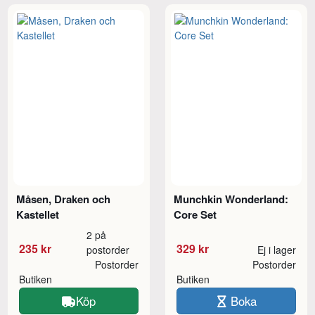
Måsen, Draken och
Munchkin Wonderland:
Kastellet
Core Set
2 på
235 kr
329 kr
postorder
Ej i lager
Postorder
Postorder
Butiken
Butiken
Köp
Boka