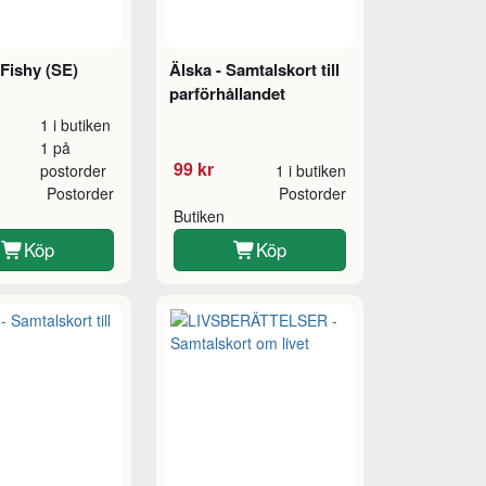
Fishy (SE)
Älska - Samtalskort till
parförhållandet
1 i butiken
1 på
99 kr
postorder
1 i butiken
Postorder
Postorder
Butiken
Köp
Köp