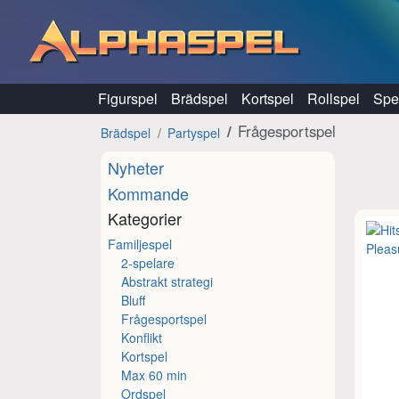
Hoppa till innehåll
Figurspel
Brädspel
Kortspel
Rollspel
Spel
Frågesportspel
Brädspel
Partyspel
Nyheter
Kommande
Kategorier
Familjespel
2-spelare
Abstrakt strategi
Bluff
Frågesportspel
Konflikt
Kortspel
Max 60 min
Ordspel