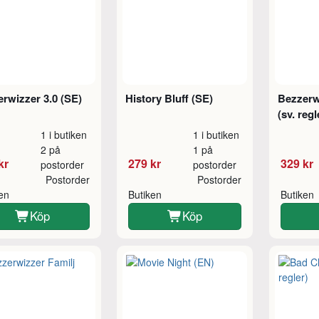
rwizzer 3.0 (SE)
History Bluff (SE)
Bezzerw
(sv. regl
1 i butiken
1 i butiken
2 på
1 på
kr
279 kr
329 kr
postorder
postorder
Postorder
Postorder
ken
Butiken
Butiken
Köp
Köp