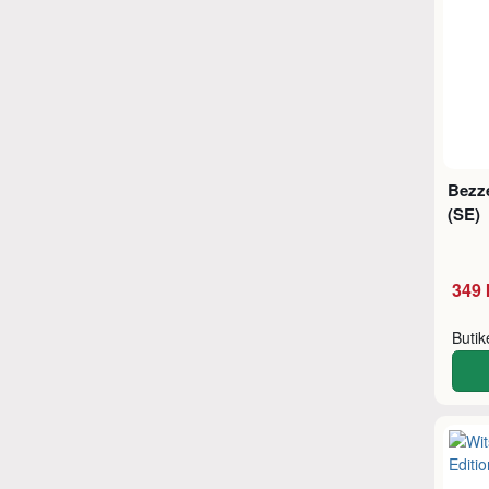
Bezze
(SE)
349 
Buti