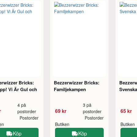
rwizzer Bricks:
Bezzerwizzer Bricks:
Bezzerw
pp! Vi Är Gul och
Familjekampen
Svenska
4 på
3 på
r
69 kr
65 kr
postorder
postorder
Postorder
Postorder
ken
Butiken
Butiken
Köp
Köp