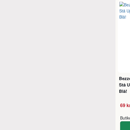
Bezze
Stå U
Blå!
69 k
Buti