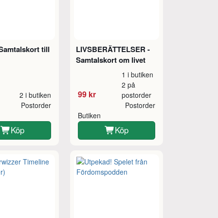
Samtalskort till
LIVSBERÄTTELSER -
Samtalskort om livet
1 i butiken
2 på
99 kr
2 i butiken
postorder
Postorder
Postorder
Butiken
Köp
Köp