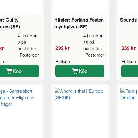
er: Guilty
Hitster: Förläng Festen
Sounds 
ures (SE)
(nyutgåva) (SE)
4 i butiken
4 i butiken
8 på
10 på
kr
299 kr
339 kr
postorder
postorder
Postorder
Postorder
ken
Butiken
Butiken
Köp
Köp