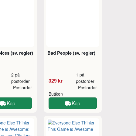
ces (sv. regler)
Bad People (sv. regler)
2 på
1 på
329 kr
postorder
postorder
Postorder
Postorder
Butiken
Köp
Köp