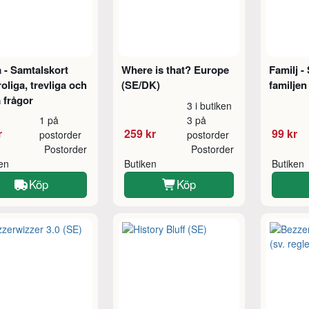
 - Samtalskort
Where is that? Europe
Familj - 
oliga, trevliga och
(SE/DK)
familjen
 frågor
3 i butiken
1 på
3 på
r
259 kr
99 kr
postorder
postorder
Postorder
Postorder
ken
Butiken
Butiken
Köp
Köp