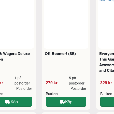
 & Wagers Deluxe
OK Boomer! (SE)
Everyon
on
This Ga
Awesome
and Cita
1 på
5 på
kr
279 kr
329 kr
postorder
postorder
Postorder
Postorder
ken
Butiken
Butiken
Köp
Köp