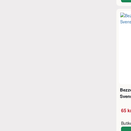
Bezze
Sven
65 k
Buti