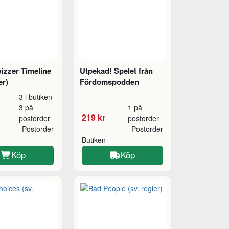
izzer Timeline
Utpekad! Spelet från
er)
Fördomspodden
3 i butiken
3 på
1 på
219 kr
postorder
postorder
Postorder
Postorder
Butiken
Köp
Köp