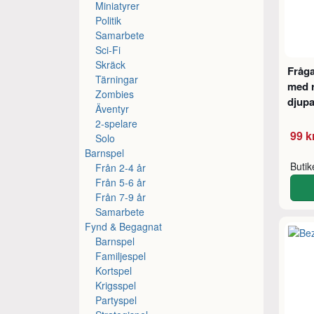
Miniatyrer
Politik
Samarbete
Sci-Fi
Skräck
Fråga
Tärningar
med r
Zombies
djupa
Äventyr
2-spelare
99 k
Solo
Barnspel
Buti
Från 2-4 år
Från 5-6 år
Från 7-9 år
Samarbete
Fynd & Begagnat
Barnspel
Familjespel
Kortspel
Krigsspel
Partyspel