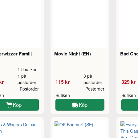
rwizzer Familj
Movie Night (EN)
Bad Choi
1 i butiken
1 på
3 på
kr
115 kr
329 kr
postorder
postorder
Postorder
Postorder
ken
Butiken
Butiken
Köp
Köp