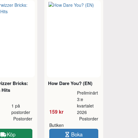
izzer Bricks:
How Dare You? (EN)
 Hits
Preliminärt
3:e
1 på
kvartalet
159 kr
postorder
2026
Postorder
Postorder
Butiken
Köp
Boka