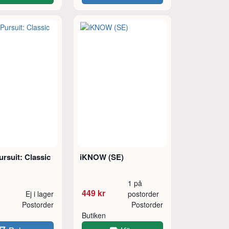
Pursuit: Classic
iKNOW (SE)
1 på
449 kr
Ej i lager
postorder
Postorder
Postorder
Butiken