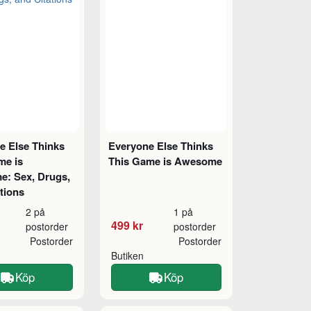
e Else Thinks
Everyone Else Thinks
me is
This Game is Awesome
: Sex, Drugs,
tions
2 på
1 på
499 kr
postorder
postorder
Postorder
Postorder
Butiken
Köp
Köp