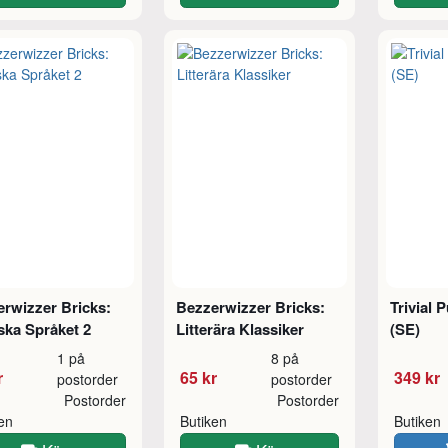
rwizzer Bricks:
Bezzerwizzer Bricks:
Trivial 
ska Språket 2
Litterära Klassiker
(SE)
1 på
8 på
r
65 kr
349 kr
postorder
postorder
Postorder
Postorder
ken
Butiken
Butiken