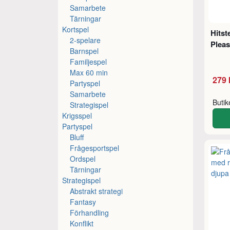
Samarbete
Tärningar
Kortspel
Hitst
2-spelare
Pleas
Barnspel
Familjespel
Max 60 min
279 
Partyspel
Samarbete
Buti
Strategispel
Krigsspel
Partyspel
Bluff
Frågesportspel
Ordspel
Tärningar
Strategispel
Abstrakt strategi
Fantasy
Förhandling
Konflikt