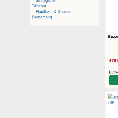
Strategispel
Tillbehör
Plastfickor & Sleeves
Evenemang
Bezze
479 
Buti