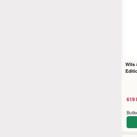
Wits
Editi
619 
Buti