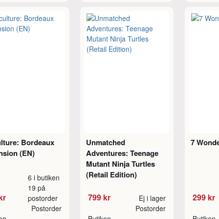
ulture: Bordeaux
Unmatched
7 Wonde
nsion (EN)
Adventures: Teenage
Mutant Ninja Turtles
(Retail Edition)
6 i butiken
19 på
kr
799 kr
299 kr
postorder
Ej i lager
Postorder
Postorder
ken
Butiken
Butiken