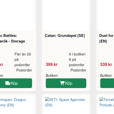
c Battles:
Catan: Grundspel (SE)
Duel for
arök - Storage
(EN)
Fler än 20
9 i butiken
på
8 på
kr
399 kr
339 kr
postorder
postorder
Postorder
Postorder
ken
Butiken
Butiken
Köp
Köp