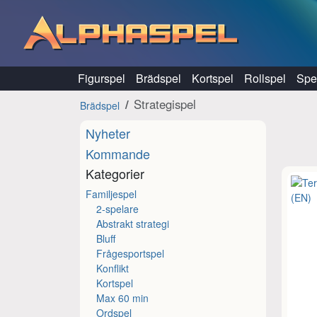
Hoppa till innehåll
Figurspel
Brädspel
Kortspel
Rollspel
Spel
Strategispel
Brädspel
Nyheter
Kommande
Kategorier
Familjespel
2-spelare
Abstrakt strategi
Bluff
Frågesportspel
Konflikt
Kortspel
Max 60 min
Ordspel