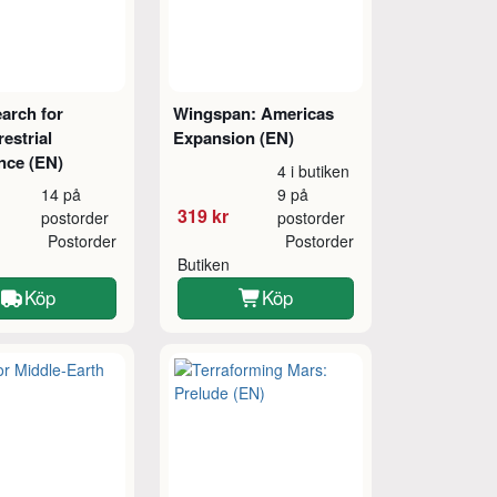
arch for
Wingspan: Americas
restrial
Expansion (EN)
ence (EN)
4 i butiken
14 på
9 på
319 kr
postorder
postorder
Postorder
Postorder
Butiken
Köp
Köp