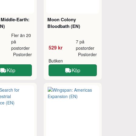
 Middle-Earth:
Moon Colony
EN)
Bloodbath (EN)
Fler än 20
på
7 på
529 kr
postorder
postorder
Postorder
Postorder
Butiken
Köp
Köp