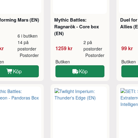
forming Mars (EN)
Mythic Battles:
Duel for
Ragnarök - Core box
Allies (
(EN)
6 i butiken
14 på
2 på
kr
1259 kr
99 kr
postorder
postorder
Postorder
Postorder
ken
Butiken
Butiken
Köp
Köp