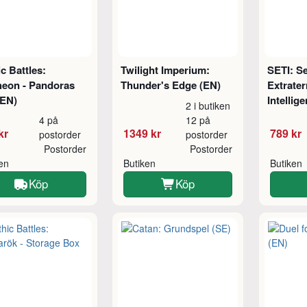
c Battles:
Twilight Imperium:
SETI: Se
heon - Pandoras
Thunder's Edge (EN)
Extrater
(EN)
Intellig
2 i butiken
4 på
12 på
kr
1349 kr
789 kr
postorder
postorder
Postorder
Postorder
ken
Butiken
Butiken
Köp
Köp