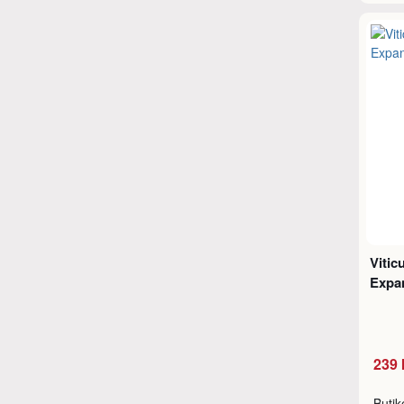
Vitic
Expa
239 
Buti