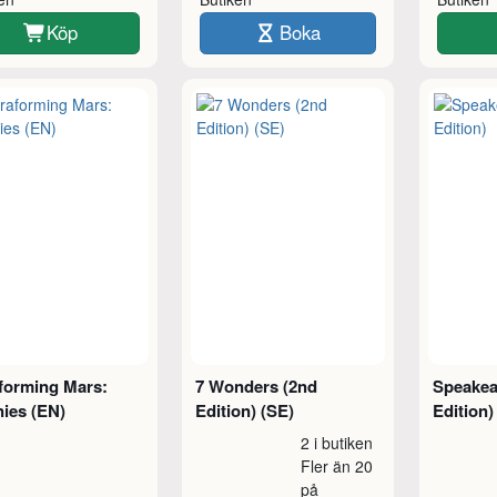
Köp
Boka
forming Mars:
7 Wonders (2nd
Speakea
ies (EN)
Edition) (SE)
Edition)
2 i butiken
Fler än 20
på