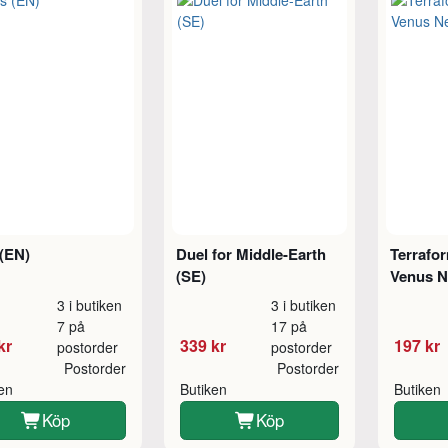
 (EN)
Duel for Middle-Earth
Terrafo
(SE)
Venus N
3 i butiken
3 i butiken
7 på
17 på
kr
339 kr
197 kr
postorder
postorder
Postorder
Postorder
ken
Butiken
Butiken
Köp
Köp