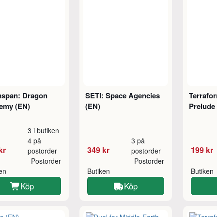
span: Dragon
SETI: Space Agencies
Terrafo
emy (EN)
(EN)
Prelude 
3 i butiken
4 på
3 på
kr
349 kr
199 kr
postorder
postorder
Postorder
Postorder
ken
Butiken
Butiken
Köp
Köp