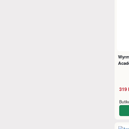
Wyrm
Acad
319 
Buti