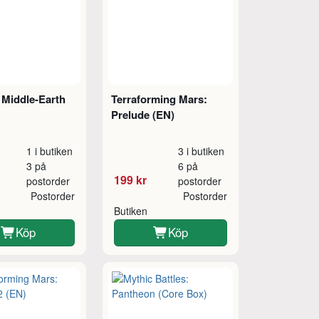
 Middle-Earth
Terraforming Mars:
Prelude (EN)
1 i butiken
3 i butiken
3 på
6 på
199 kr
postorder
postorder
Postorder
Postorder
Butiken
Köp
Köp