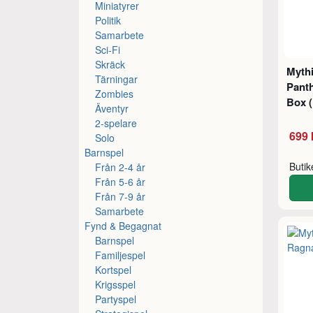
Miniatyrer
Politik
Samarbete
Sci-Fi
Skräck
Mythi
Tärningar
Pant
Zombies
Box 
Äventyr
2-spelare
699 
Solo
Barnspel
Buti
Från 2-4 år
Från 5-6 år
Från 7-9 år
Samarbete
Fynd & Begagnat
Barnspel
Familjespel
Kortspel
Krigsspel
Partyspel