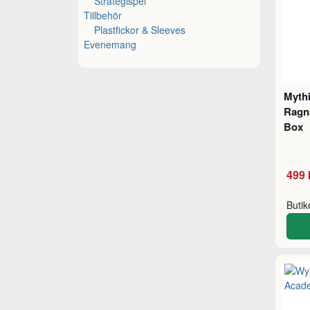
Strategispel
Tillbehör
Plastfickor & Sleeves
Evenemang
Mythi
Ragn
Box
499 
Buti