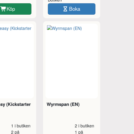
Köp
Boka
sy (Kickstarter
Wyrmspan (EN)
1 i butiken
2 i butiken
2 på
1 på