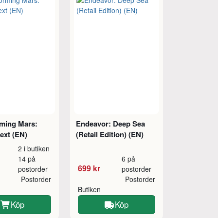
rming Mars:
Endeavor: Deep Sea
ext (EN)
(Retail Edition) (EN)
2 i butiken
14 på
6 på
699 kr
postorder
postorder
Postorder
Postorder
Butiken
Köp
Köp