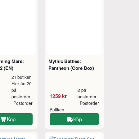
rming Mars:
Mythic Battles:
2 (EN)
Pantheon (Core Box)
2 i butiken
Fler än 20
på
2 på
1259 kr
postorder
postorder
Postorder
Postorder
Butiken
Köp
Köp