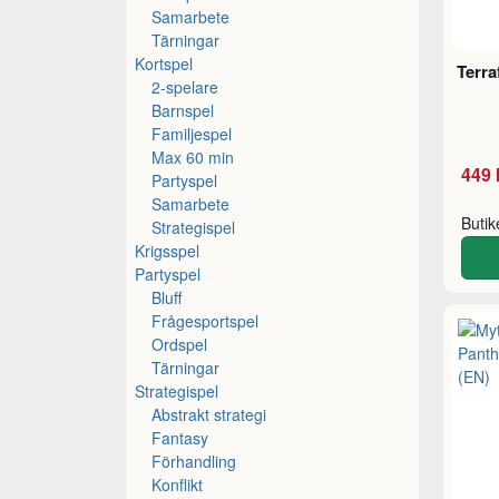
Samarbete
Tärningar
Kortspel
Terra
2-spelare
Barnspel
Familjespel
Max 60 min
449 
Partyspel
Samarbete
Buti
Strategispel
Krigsspel
Partyspel
Bluff
Frågesportspel
Ordspel
Tärningar
Strategispel
Abstrakt strategi
Fantasy
Förhandling
Konflikt