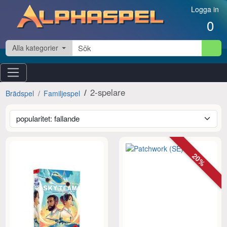
Hoppa till innehåll
Logga in
0
Alla kategorier
2-spelare
Brädspel
Familjespel
20%