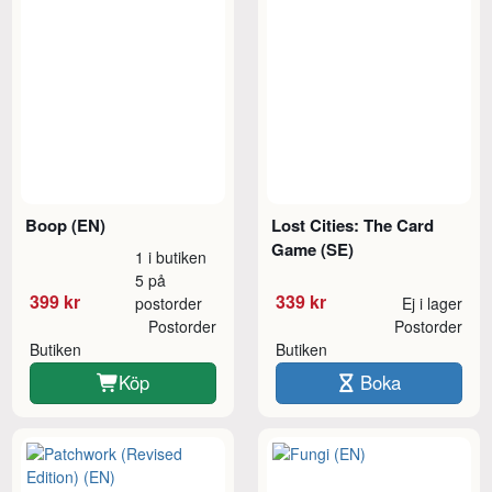
Boop (EN)
Lost Cities: The Card
Game (SE)
1 i butiken
5 på
399 kr
339 kr
postorder
Ej i lager
Postorder
Postorder
Butiken
Butiken
Köp
Boka