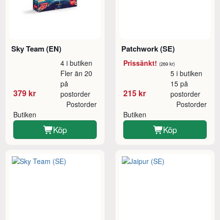
Sky Team (EN)
Patchwork (SE)
4 i butiken
Prissänkt!
(269 kr)
Fler än 20
5 i butiken
på
15 på
379 kr
215 kr
postorder
postorder
Postorder
Postorder
Butiken
Butiken
Köp
Köp