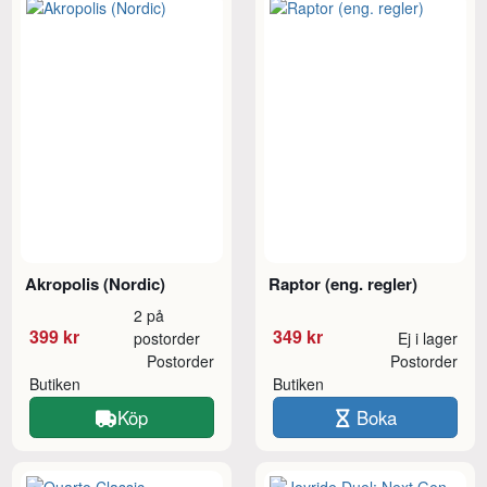
Akropolis (Nordic)
Raptor (eng. regler)
2 på
399 kr
349 kr
postorder
Ej i lager
Postorder
Postorder
Butiken
Butiken
Köp
Boka