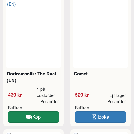
Dorfromantik: The Duel
Comet
(EN)
1 på
439 kr
529 kr
postorder
Ej i lager
Postorder
Postorder
Butiken
Butiken
Köp
Boka