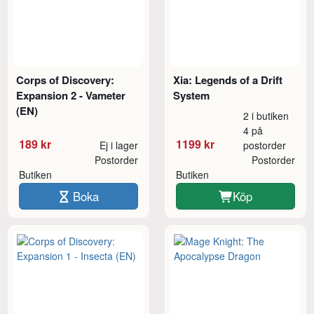
Corps of Discovery:
Xia: Legends of a Drift
Expansion 2 - Vameter
System
(EN)
2 i butiken
4 på
189 kr
1199 kr
Ej i lager
postorder
Postorder
Postorder
Butiken
Butiken
Boka
Köp