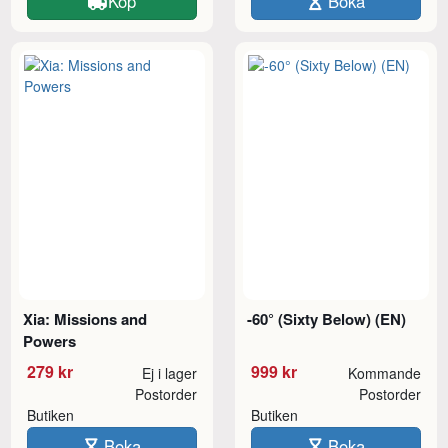
Köp
Boka
Xia: Missions and
-60° (Sixty Below) (EN)
Powers
279 kr
999 kr
Ej i lager
Kommande
Postorder
Postorder
Butiken
Butiken
Boka
Boka