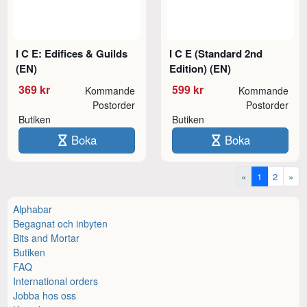
I C E: Edifices & Guilds
I C E (Standard 2nd
(EN)
Edition) (EN)
369 kr
599 kr
Kommande
Kommande
Postorder
Postorder
Butiken
Butiken
Boka
Boka
«
1
2
»
Alphabar
Begagnat och inbyten
Bits and Mortar
Butiken
FAQ
International orders
Jobba hos oss