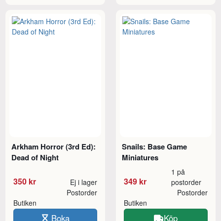
Arkham Horror (3rd Ed):
Snails: Base Game
Dead of Night
Miniatures
1 på
350 kr
349 kr
Ej i lager
postorder
Postorder
Postorder
Butiken
Butiken
Boka
Köp