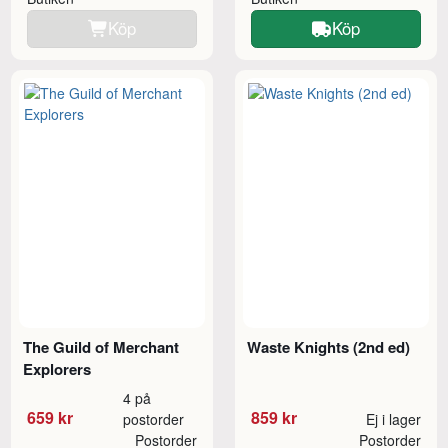
Köp
Köp
The Guild of Merchant
Waste Knights (2nd ed)
Explorers
4 på
659 kr
859 kr
postorder
Ej i lager
Postorder
Postorder