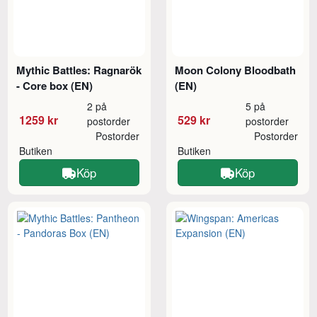
Mythic Battles: Ragnarök
Moon Colony Bloodbath
- Core box (EN)
(EN)
2 på
5 på
1259 kr
529 kr
postorder
postorder
Postorder
Postorder
Butiken
Butiken
Köp
Köp