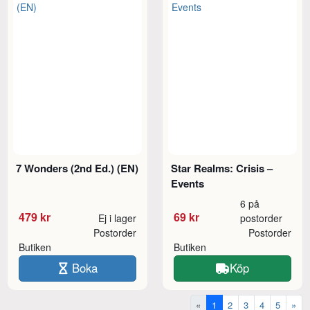
7 Wonders (2nd Ed.) (EN)
Star Realms: Crisis –
Events
6 på
479 kr
69 kr
Ej i lager
postorder
Postorder
Postorder
Butiken
Butiken
Boka
Köp
«
1
2
3
4
5
»