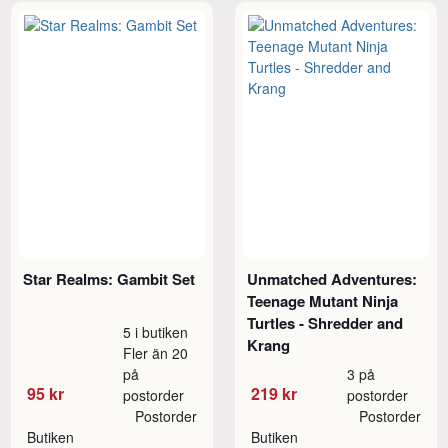
Star Realms: Gambit Set
Unmatched Adventures:
Teenage Mutant Ninja
Turtles - Shredder and
5 i butiken
Krang
Fler än 20
på
3 på
95 kr
219 kr
postorder
postorder
Postorder
Postorder
Butiken
Butiken