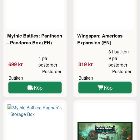
Mythic Battles: Pantheon
Wingspan: Americas
- Pandoras Box (EN)
Expansion (EN)
3 i butiken
4 på
9 på
699 kr
319 kr
postorder
postorder
Postorder
Postorder
Butiken
Butiken
Köp
Köp