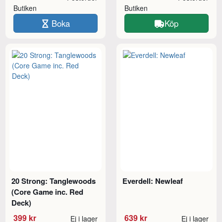
Butiken
Butiken
Boka
Köp
20 Strong: Tanglewoods
Everdell: Newleaf
(Core Game inc. Red
Deck)
399 kr
639 kr
Ej i lager
Ej i lager