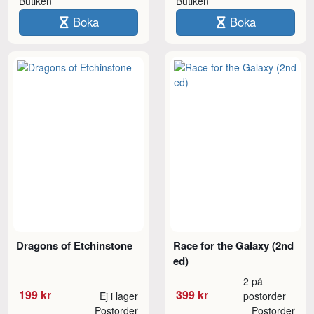
Butiken
Butiken
Boka
Boka
Dragons of Etchinstone
Race for the Galaxy (2nd
ed)
2 på
199 kr
399 kr
Ej i lager
postorder
Postorder
Postorder