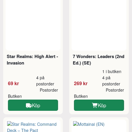
Star Realms: High Alert -
7 Wonders: Leaders (2nd
Invasion
Ed.) (SE)
1 i butiken
4 på
4 på
69 kr
269 kr
postorder
postorder
Postorder
Postorder
Butiken
Butiken
Köp
Köp