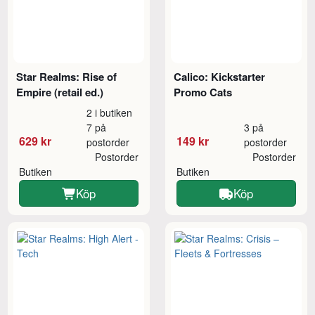
Star Realms: Rise of
Calico: Kickstarter
Empire (retail ed.)
Promo Cats
2 i butiken
7 på
3 på
629 kr
149 kr
postorder
postorder
Postorder
Postorder
Butiken
Butiken
Köp
Köp