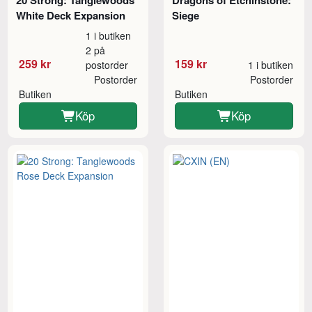
20 Strong: Tanglewoods
Dragons of Etchinstone:
White Deck Expansion
Siege
1 i butiken
2 på
259 kr
159 kr
postorder
1 i butiken
Postorder
Postorder
Butiken
Butiken
Köp
Köp