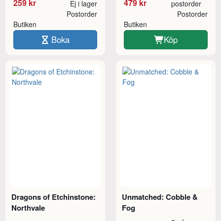
259 kr
479 kr
Ej i lager
postorder
Postorder
Postorder
Butiken
Butiken
Boka
Köp
Dragons of Etchinstone:
Unmatched: Cobble &
Northvale
Fog