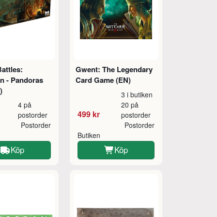
attles:
Gwent: The Legendary
n - Pandoras
Card Game (EN)
)
3 i butiken
4 på
20 på
499 kr
postorder
postorder
Postorder
Postorder
Butiken
Köp
Köp