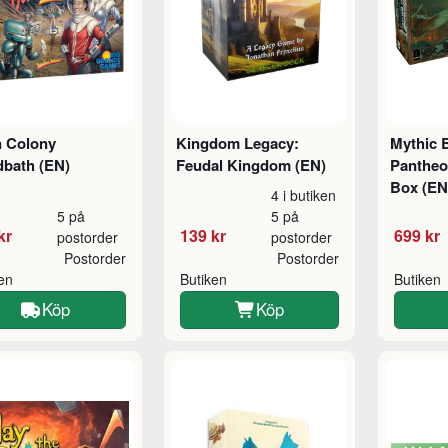
 Colony
Kingdom Legacy:
Mythic B
dbath (EN)
Feudal Kingdom (EN)
Pantheo
Box (EN
4 i butiken
5 på
5 på
kr
139 kr
699 kr
postorder
postorder
Postorder
Postorder
ken
Butiken
Butiken
Köp
Köp