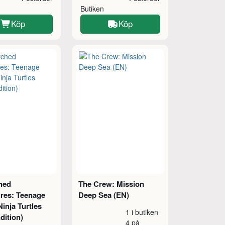
Butiken
Köp
Köp
hed
The Crew: Mission
res: Teenage
Deep Sea (EN)
inja Turtles
1 i butiken
Edition)
4 på