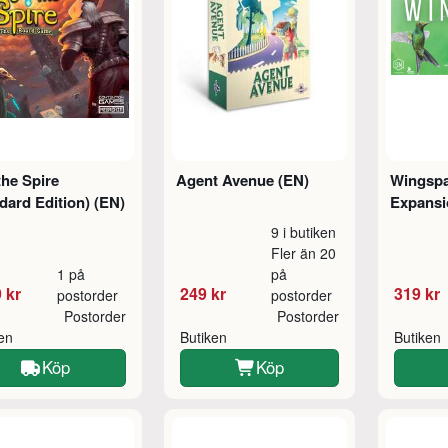
the Spire
Agent Avenue (EN)
Wingspa
dard Edition) (EN)
Expansi
9 i butiken
Fler än 20
1 på
på
 kr
249 kr
319 kr
postorder
postorder
Postorder
Postorder
ken
Butiken
Butiken
Köp
Köp