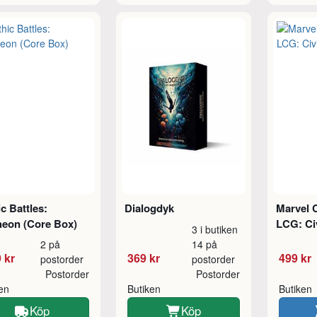
c Battles:
Dialogdyk
Marvel 
heon (Core Box)
LCG: Ci
3 i butiken
2 på
14 på
 kr
369 kr
499 kr
postorder
postorder
Postorder
Postorder
ken
Butiken
Butiken
Köp
Köp