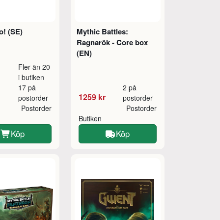
o! (SE)
Mythic Battles:
Ragnarök - Core box
(EN)
Fler än 20
i butiken
17 på
2 på
1259 kr
postorder
postorder
Postorder
Postorder
Butiken
Köp
Köp