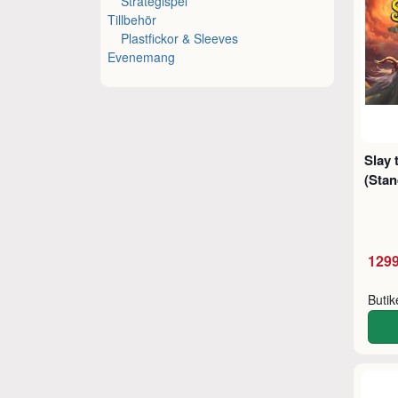
Strategispel
Tillbehör
Plastfickor & Sleeves
Evenemang
Slay 
(Stan
1299
Buti