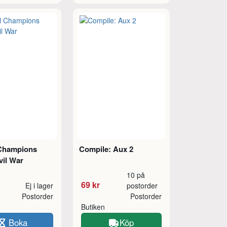
Champions
Compile: Aux 2
vil War
10 på
69 kr
Ej i lager
postorder
Postorder
Postorder
Butiken
Boka
Köp