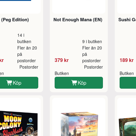
7 (Peg Edition)
Not Enough Mana (EN)
Sushi G
14 i
butiken
9 i butiken
Fler än 20
Fler än 20
på
på
kr
379 kr
189 kr
postorder
postorder
Postorder
Postorder
ken
Butiken
Butiken
Köp
Köp