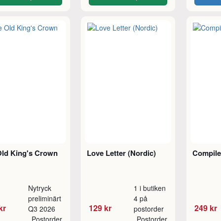
Old King's Crown
Love Letter (Nordic)
Compile
Nytryck
1 i butiken
preliminärt
4 på
kr
129 kr
249 kr
Q3 2026
postorder
Postorder
Postorder