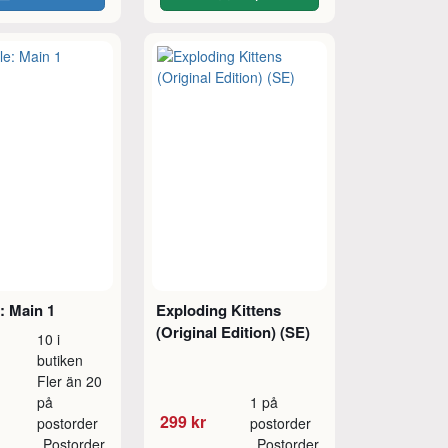
: Main 1
Exploding Kittens
(Original Edition) (SE)
10 i
butiken
Fler än 20
på
1 på
299 kr
postorder
postorder
Postorder
Postorder