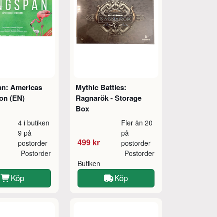
n: Americas
Mythic Battles:
on (EN)
Ragnarök - Storage
Box
4 i butiken
Fler än 20
9 på
på
499 kr
postorder
postorder
Postorder
Postorder
Butiken
Köp
Köp