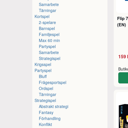
Samarbete
Tärningar
Kortspel
Flip 
2-spelare
(EN)
Barnspel
Familjespel
Max 60 min
Partyspel
Samarbete
159 
Strategispel
Krigsspel
Buti
Partyspel
Bluff
Frågesportspel
Ordspel
Tärningar
Strategispel
Abstrakt strategi
Fantasy
Förhandling
Konflikt