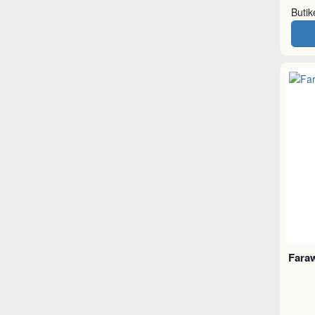
Buti
Fara