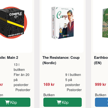
le: Main 2
The Resistance: Coup
Earthbo
(Nordic)
(EN)
13 i
butiken
Fler än 20
9 i butiken
på
5 på
kr
169 kr
999 kr
postorder
postorder
Postorder
Postorder
ken
Butiken
Butiken
Köp
Köp