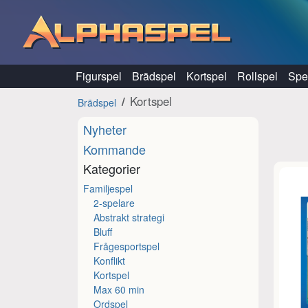
Hoppa till innehåll
Figurspel
Brädspel
Kortspel
Rollspel
Spel
Kortspel
Brädspel
Nyheter
Kommande
Kategorier
Familjespel
2-spelare
Abstrakt strategi
Bluff
Frågesportspel
Konflikt
Kortspel
Max 60 min
Ordspel