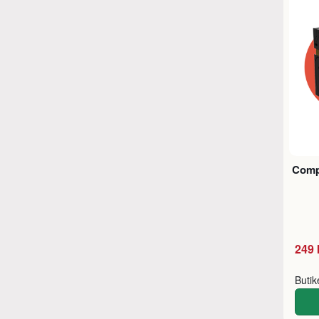
Compi
249 
Buti