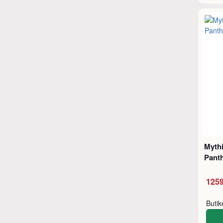
Mythi
Pant
1259
Buti