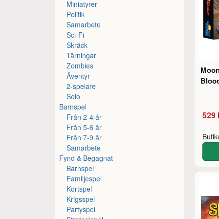
Miniatyrer
Politik
Samarbete
Sci-Fi
Skräck
Tärningar
Zombies
Moon
Äventyr
Bloo
2-spelare
Solo
Barnspel
529 
Från 2-4 år
Från 5-6 år
Buti
Från 7-9 år
Samarbete
Fynd & Begagnat
Barnspel
Familjespel
Kortspel
Krigsspel
Partyspel