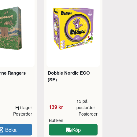
rne Rangers
Dobble Nordic ECO
(SE)
15 på
139 kr
Ej i lager
postorder
Postorder
Postorder
Butiken
Boka
Köp