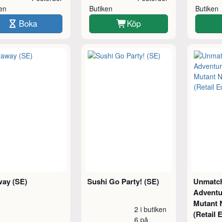
ken
Butiken
Butiken
Boka
Köp
way (SE)
Sushi Go Party! (SE)
Unmatc
Adventu
Mutant N
2 i butiken
(Retail 
6 på