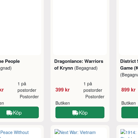
he People
Dragonlance: Warriors
District
of Krynn
Game (K
agnad)
(Begagnad)
(Begagn
1 på
1 på
kr
399 kr
899 kr
postorder
postorder
Postorder
Postorder
ken
Butiken
Butiken
Köp
Köp