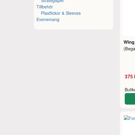
Strategispel
Tillbehör
Plastfickor & Sleeves
Evenemang
Wing 
(Beg
375 
Buti