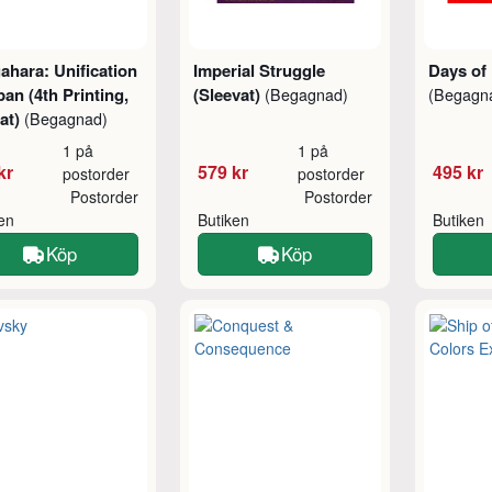
ahara: Unification
Imperial Struggle
Days of 
pan (4th Printing,
(Sleevat)
(Begagnad)
(Begagn
at)
(Begagnad)
1 på
1 på
kr
579 kr
495 kr
postorder
postorder
Postorder
Postorder
ken
Butiken
Butiken
Köp
Köp