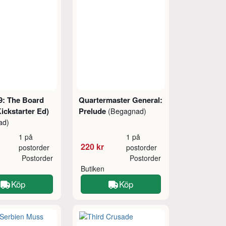
 9: The Board
Quartermaster General:
ickstarter Ed)
Prelude
(Begagnad)
ad)
1 på
1 på
220 kr
postorder
postorder
Postorder
Postorder
Butiken
Köp
Köp