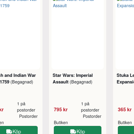
h and Indian War
Star Wars: Imperial
Stuka L
-1759
Assault
Expans
(Begagnad)
(Begagnad)
1 på
1 på
kr
795 kr
365 kr
postorder
postorder
Postorder
Postorder
ken
Butiken
Butiken
Köp
Köp