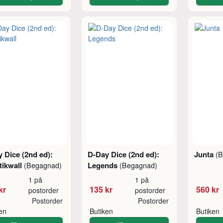
 Dice (2nd ed):
D-Day Dice (2nd ed):
Junta
(B
tikwall
Legends
(Begagnad)
(Begagnad)
1 på
1 på
kr
135 kr
560 kr
postorder
postorder
Postorder
Postorder
ken
Butiken
Butiken