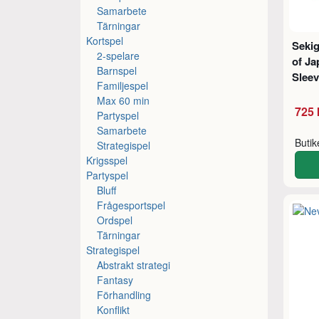
Samarbete
Tärningar
Kortspel
Sekig
2-spelare
of Ja
Barnspel
Sleev
Familjespel
Max 60 min
725 
Partyspel
Samarbete
Buti
Strategispel
Krigsspel
Partyspel
Bluff
Frågesportspel
Ordspel
Tärningar
Strategispel
Abstrakt strategi
Fantasy
Förhandling
Konflikt