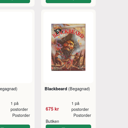
Blackbeard
egagnad)
(Begagnad)
1 på
1 på
675 kr
postorder
postorder
Postorder
Postorder
Butiken