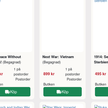
eace Without
Next War: Vietnam
1914: S
n!
Sterbie
(Begagnad)
(Begagnad)
1 på
1 på
kr
899 kr
495 kr
postorder
postorder
Postorder
Postorder
ken
Butiken
Butiken
Köp
Köp