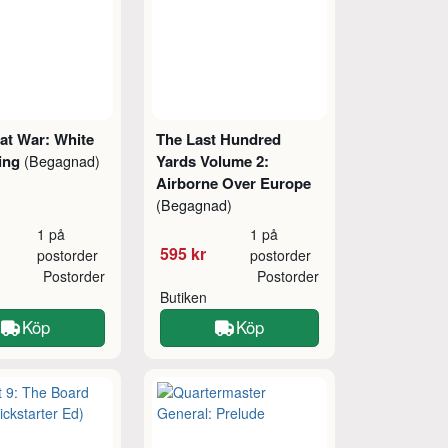
at War: White
The Last Hundred
sing
Yards Volume 2:
(Begagnad)
Airborne Over Europe
(Begagnad)
1 på
1 på
595 kr
postorder
postorder
Postorder
Postorder
Butiken
Köp
Köp