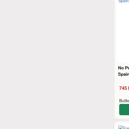
No P
Spai
745 
Buti