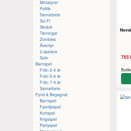
Miniatyrer
Politik
Samarbete
Sci-Fi
Skräck
Nevs
Tärningar
Zombies
Äventyr
2-spelare
765 
Solo
Barnspel
Buti
Från 2-4 år
Från 5-6 år
Från 7-9 år
Samarbete
Fynd & Begagnat
Barnspel
Familjespel
Kortspel
Krigsspel
Partyspel