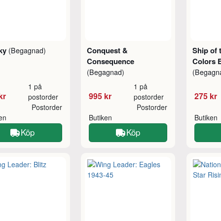
ky
Conquest &
Ship of 
(Begagnad)
Consequence
Colors 
(Begagnad)
(Begagn
1 på
1 på
kr
995 kr
275 kr
postorder
postorder
Postorder
Postorder
ken
Butiken
Butiken
Köp
Köp