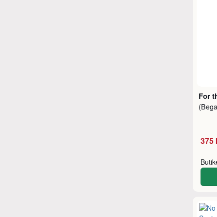
For t
(Beg
375 
Buti