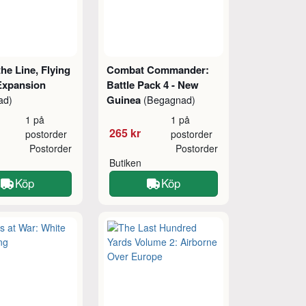
the Line, Flying
Combat Commander:
Expansion
Battle Pack 4 - New
Guinea
ad)
(Begagnad)
1 på
1 på
265 kr
postorder
postorder
Postorder
Postorder
Butiken
Köp
Köp