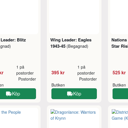
Leader: Blitz
Wing Leader: Eagles
Nations 
1943-45
Star Ri
agnad)
(Begagnad)
1 på
1 på
kr
395 kr
525 kr
postorder
postorder
Postorder
Postorder
ken
Butiken
Butiken
Köp
Köp