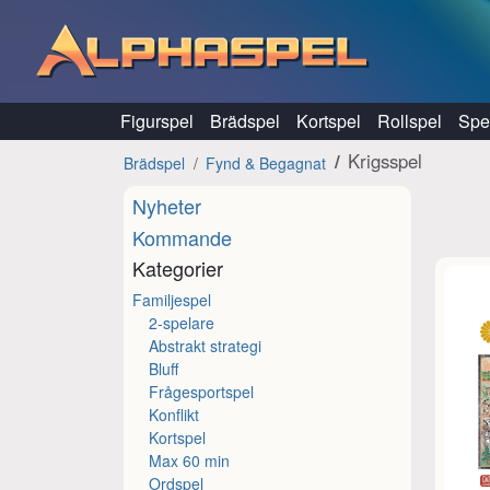
Hoppa till innehåll
Figurspel
Brädspel
Kortspel
Rollspel
Spel
Krigsspel
Brädspel
Fynd & Begagnat
Nyheter
Kommande
Kategorier
Familjespel
2-spelare
Abstrakt strategi
Bluff
Frågesportspel
Konflikt
Kortspel
Max 60 min
Ordspel