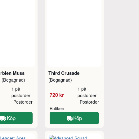
erbien Muss
Third Crusade
n
(Begagnad)
(Begagnad)
1 på
1 på
720 kr
postorder
postorder
Postorder
Postorder
Butiken
Köp
Köp