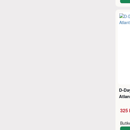
D-Day
Atlan
325 
Buti