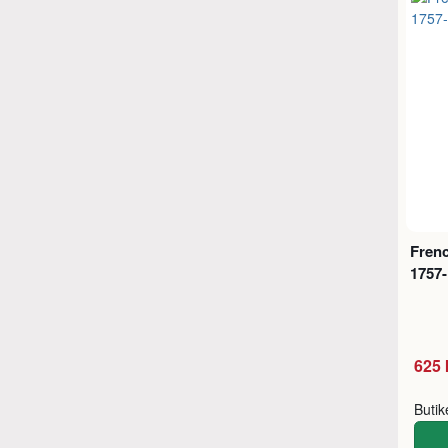
Frenc
1757
625 
Buti