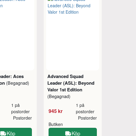
eader: Aces
Advanced Squad
ion
Leader (ASL): Beyond
(Begagnad)
Valor 1st Edition
(Begagnad)
1 på
1 på
945 kr
postorder
postorder
Postorder
Postorder
Butiken
Köp
Köp