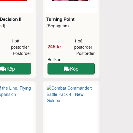
Decision II
Turning Point
ad)
(Begagnad)
1 på
1 på
245 kr
postorder
postorder
Postorder
Postorder
Butiken
Köp
Köp