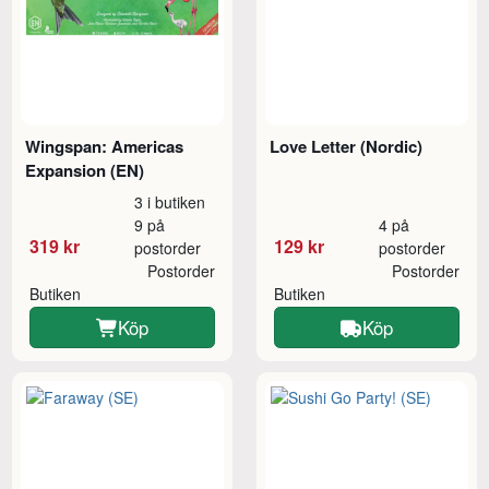
Wingspan: Americas
Love Letter (Nordic)
Expansion (EN)
3 i butiken
9 på
4 på
319 kr
129 kr
postorder
postorder
Postorder
Postorder
Butiken
Butiken
Köp
Köp