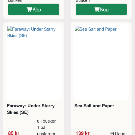
Butiken
Butiken
Köp
Köp
Faraway: Under Starry
Sea Salt and Paper
Skies (SE)
8 i butiken
1 på
85 kr
139 kr
postorder
Ej i lager