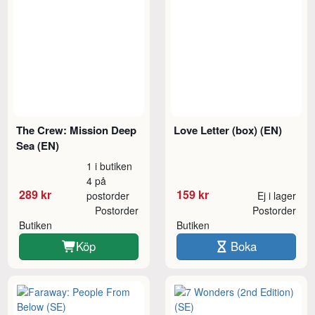
The Crew: Mission Deep
Love Letter (box) (EN)
Sea (EN)
1 i butiken
4 på
289 kr
159 kr
postorder
Ej i lager
Postorder
Postorder
Butiken
Butiken
Köp
Boka