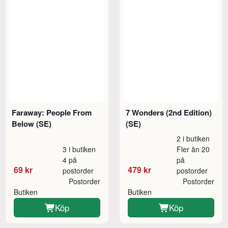
Faraway: People From
7 Wonders (2nd Edition)
Below (SE)
(SE)
2 i butiken
3 i butiken
Fler än 20
4 på
på
69 kr
479 kr
postorder
postorder
Postorder
Postorder
Butiken
Butiken
Köp
Köp