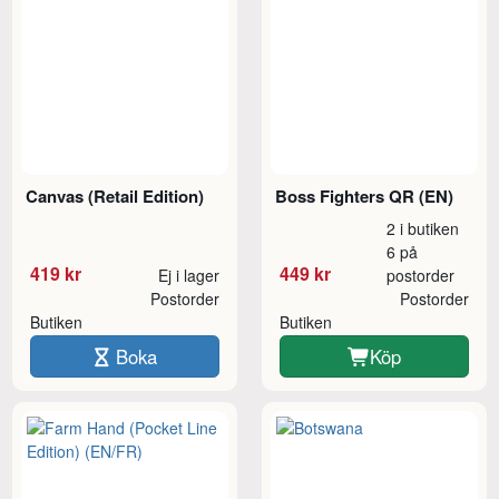
Canvas (Retail Edition)
Boss Fighters QR (EN)
2 i butiken
6 på
419 kr
449 kr
Ej i lager
postorder
Postorder
Postorder
Butiken
Butiken
Boka
Köp