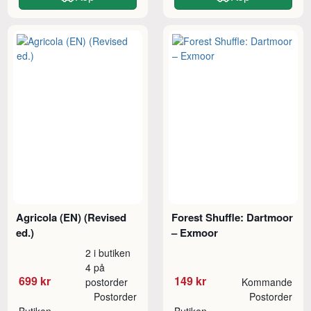
Agricola (EN) (Revised
Forest Shuffle: Dartmoor
ed.)
– Exmoor
2 i butiken
4 på
699 kr
149 kr
postorder
Kommande
Postorder
Postorder
Butiken
Butiken