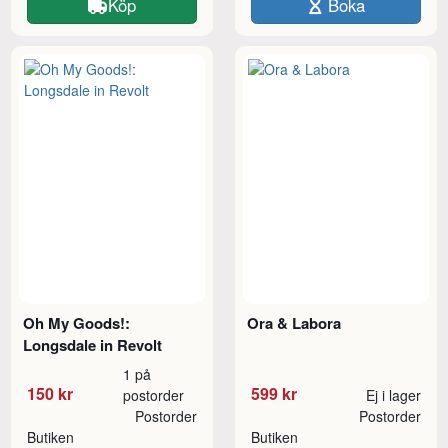
Köp
Boka
Oh My Goods!:
Ora & Labora
Longsdale in Revolt
1 på
150 kr
599 kr
postorder
Ej i lager
Postorder
Postorder
Butiken
Butiken