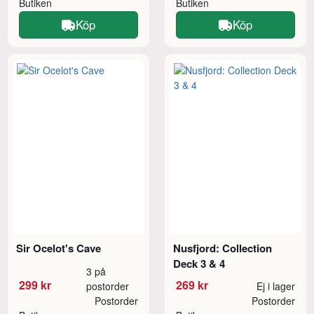
Butiken
Butiken
Köp
Köp
Sir Ocelot's Cave
Nusfjord: Collection
Deck 3 & 4
3 på
299 kr
269 kr
postorder
Ej i lager
Postorder
Postorder