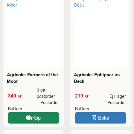
Agricola: Farmers of the
Agricola: Ephipparius
Moor
Deck
3 på
340 kr
219 kr
postorder
Ej i lager
Postorder
Postorder
Butiken
Butiken
Köp
Boka