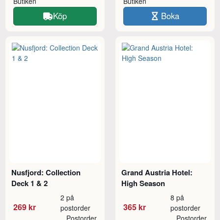
Butiken
Butiken
Köp
Boka
Nusfjord: Collection
Grand Austria Hotel:
Deck 1 & 2
High Season
2 på
8 på
269 kr
365 kr
postorder
postorder
Postorder
Postorder