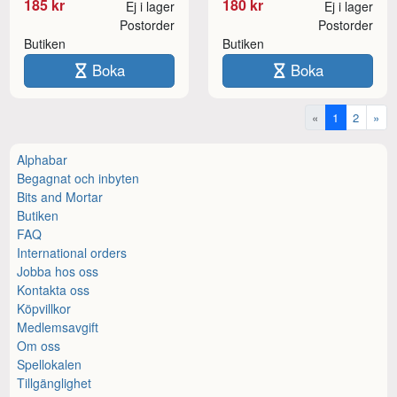
185 kr
180 kr
Ej i lager
Ej i lager
Postorder
Postorder
Butiken
Butiken
Boka
Boka
«
1
2
»
Alphabar
Begagnat och inbyten
Bits and Mortar
Butiken
FAQ
International orders
Jobba hos oss
Kontakta oss
Köpvillkor
Medlemsavgift
Om oss
Spellokalen
Tillgänglighet