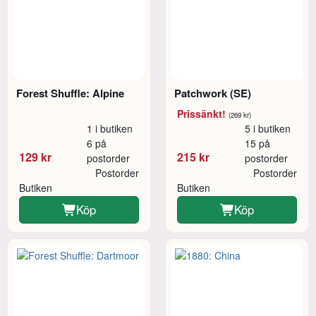
Forest Shuffle: Alpine
Patchwork (SE)
Prissänkt!
(269 kr)
1 i butiken
5 i butiken
6 på
15 på
129 kr
215 kr
postorder
postorder
Postorder
Postorder
Butiken
Butiken
Köp
Köp