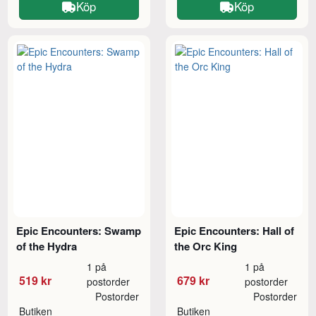
Köp
Köp
Epic Encounters: Swamp
Epic Encounters: Hall of
of the Hydra
the Orc King
1 på
1 på
519 kr
679 kr
postorder
postorder
Postorder
Postorder
Butiken
Butiken