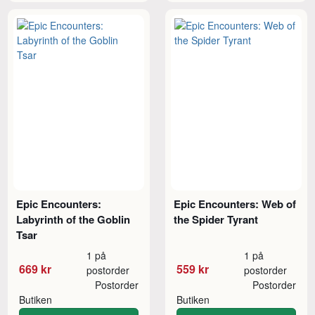
Epic Encounters:
Epic Encounters: Web of
Labyrinth of the Goblin
the Spider Tyrant
Tsar
1 på
1 på
669 kr
559 kr
postorder
postorder
Postorder
Postorder
Butiken
Butiken