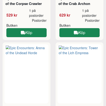
of the Corpse Crawler
of the Crab Archon
1 på
1 på
529 kr
629 kr
postorder
postorder
Postorder
Postorder
Butiken
Butiken
Köp
Köp