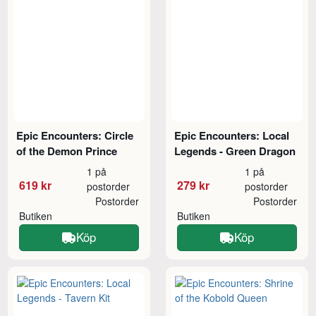
Epic Encounters: Circle
Epic Encounters: Local
of the Demon Prince
Legends - Green Dragon
1 på
1 på
619 kr
279 kr
postorder
postorder
Postorder
Postorder
Butiken
Butiken
Köp
Köp