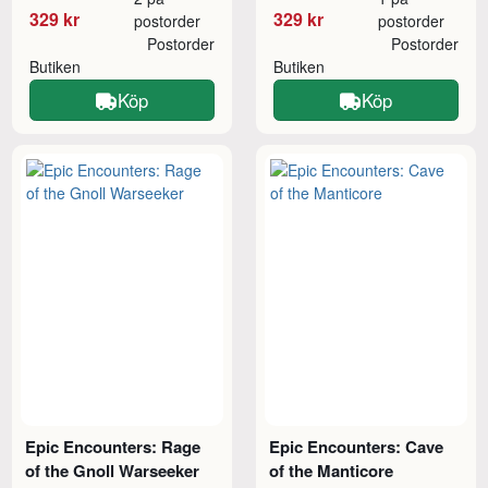
329 kr
329 kr
postorder
postorder
Postorder
Postorder
Butiken
Butiken
Köp
Köp
Epic Encounters: Rage
Epic Encounters: Cave
of the Gnoll Warseeker
of the Manticore