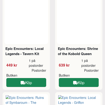
Epic Encounters: Local
Epic Encounters: Shrine
Legends - Tavern Kit
of the Kobold Queen
1 på
1 på
449 kr
639 kr
postorder
postorder
Postorder
Postorder
Butiken
Butiken
Köp
Köp