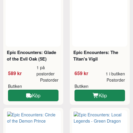
Epic Encounters: Glade
Epic Encounters: The
of the Evil Oak (5E)
Titan's Vigil
1 på
589 kr
659 kr
postorder
1 i butiken
Postorder
Postorder
Butiken
Butiken
Köp
Köp