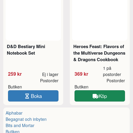
D&D Bestiary Mini
Heroes Feast: Flavors of
Notebook Set
the Multiverse Dungeons
& Dragons Cookbook
1 på
259 kr
369 kr
Ej i lager
postorder
Postorder
Postorder
Butiken
Butiken
Boka
Köp
Alphabar
Begagnat och inbyten
Bits and Mortar
Butiken