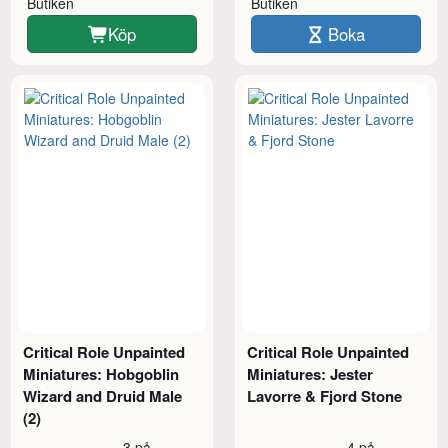
Butiken
Butiken
Köp
Boka
Critical Role Unpainted
Critical Role Unpainted
Miniatures: Hobgoblin
Miniatures: Jester
Wizard and Druid Male
Lavorre & Fjord Stone
(2)
3 på
4 på