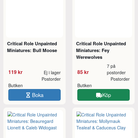
Critical Role Unpainted
Critical Role Unpainted
Miniatures: Bull Moose
Miniatures: Fey
Werewolves
7 på
119 kr
85 kr
Ej i lager
postorder
Postorder
Postorder
Butiken
Butiken
Boka
Köp