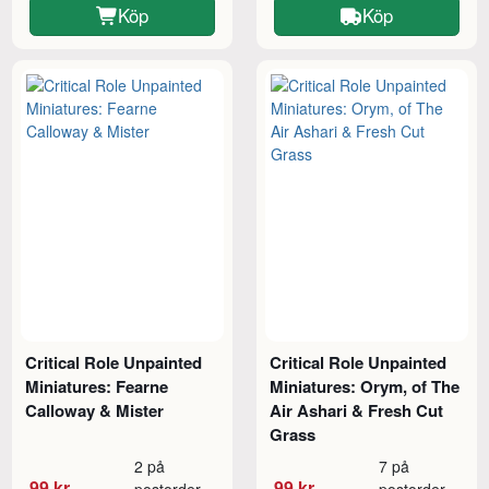
Köp
Köp
Critical Role Unpainted
Critical Role Unpainted
Miniatures: Fearne
Miniatures: Orym, of The
Calloway & Mister
Air Ashari & Fresh Cut
Grass
2 på
7 på
99 kr
99 kr