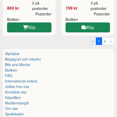
2 på
3 på
860 kr
199 kr
postorder
postorder
Postorder
Postorder
Butiken
Butiken
Köp
Köp
«
1
2
»
Alphabar
Begagnat och inbyten
Bits and Mortar
Butiken
FAQ
International orders
Jobba hos oss
Kontakta oss
Köpvillkor
Medlemsavgift
Om oss
Spellokalen