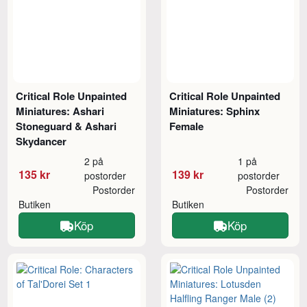
Critical Role Unpainted
Critical Role Unpainted
Miniatures: Ashari
Miniatures: Sphinx
Stoneguard & Ashari
Female
Skydancer
2 på
1 på
135 kr
139 kr
postorder
postorder
Postorder
Postorder
Butiken
Butiken
Köp
Köp