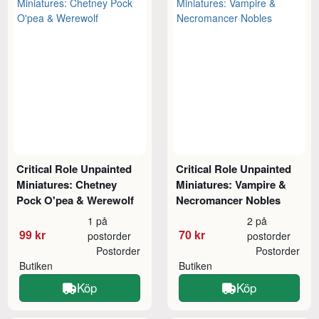
Critical Role Unpainted
Critical Role Unpainted
Miniatures: Chetney
Miniatures: Vampire &
Pock O'pea & Werewolf
Necromancer Nobles
1 på
2 på
99 kr
70 kr
postorder
postorder
Postorder
Postorder
Butiken
Butiken
Köp
Köp