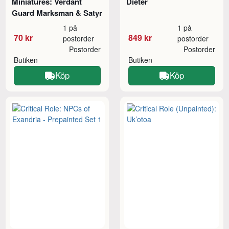
Miniatures: Verdant
Dieter
Guard Marksman & Satyr
1 på
1 på
70 kr
849 kr
postorder
postorder
Postorder
Postorder
Butiken
Butiken
Köp
Köp