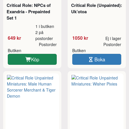
Critical Role: NPCs of
Critical Role (Unpainted):
Exandria - Prepainted
Uk’otoa
Set 1
1 i butiken
2 på
649 kr
1050 kr
postorder
Ej i lager
Postorder
Postorder
Butiken
Butiken
Köp
Boka