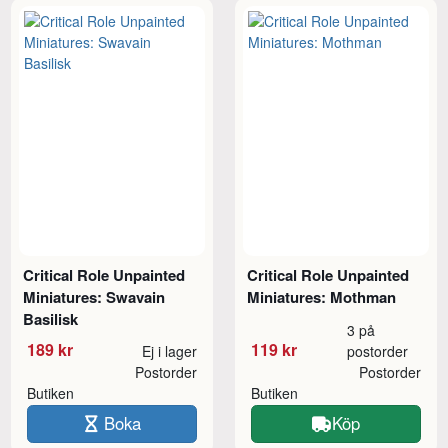
Critical Role Unpainted
Critical Role Unpainted
Miniatures: Swavain
Miniatures: Mothman
Basilisk
3 på
189 kr
119 kr
Ej i lager
postorder
Postorder
Postorder
Butiken
Butiken
Boka
Köp