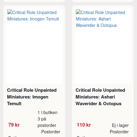
Critical Role Unpainted
Critical Role Unpainted
Miniatures: Imogen
Miniatures: Ashari
Temult
Waverider & Octopus
1 i butiken
3 på
79 kr
110 kr
postorder
Ej i lager
Postorder
Postorder