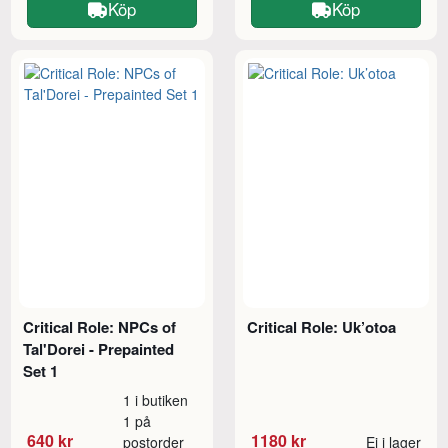
Köp
Köp
Critical Role: NPCs of
Critical Role: Uk’otoa
Tal'Dorei - Prepainted
Set 1
1 i butiken
1 på
640 kr
1180 kr
postorder
Ej i lager