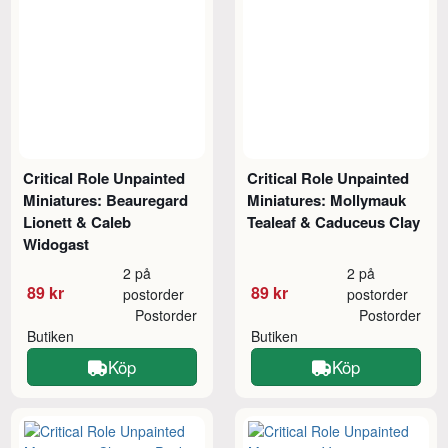
Critical Role Unpainted
Critical Role Unpainted
Miniatures: Beauregard
Miniatures: Mollymauk
Lionett & Caleb
Tealeaf & Caduceus Clay
Widogast
2 på
2 på
89 kr
89 kr
postorder
postorder
Postorder
Postorder
Butiken
Butiken
Köp
Köp