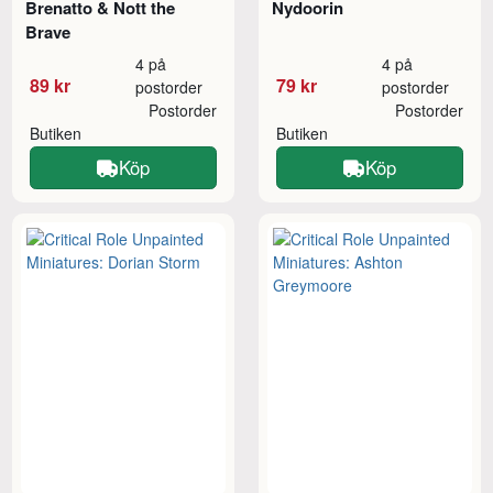
Brenatto & Nott the
Nydoorin
Brave
4 på
4 på
89 kr
79 kr
postorder
postorder
Postorder
Postorder
Butiken
Butiken
Köp
Köp