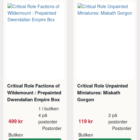
Critical Role Factions of
Critical Role Unpainted
Wildemount : Prepainted
Miniatures: Miskath
Dwendalian Empire Box
Gorgon
1 i butiken
4 på
2 på
499 kr
119 kr
postorder
postorder
Postorder
Postorder
Butiken
Butiken