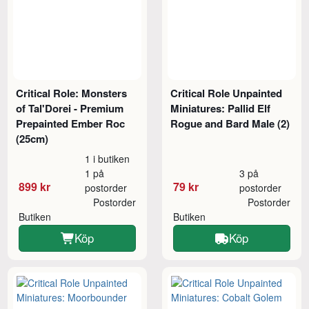
Critical Role: Monsters
Critical Role Unpainted
of Tal'Dorei - Premium
Miniatures: Pallid Elf
Prepainted Ember Roc
Rogue and Bard Male (2)
(25cm)
1 i butiken
1 på
3 på
899 kr
79 kr
postorder
postorder
Postorder
Postorder
Butiken
Butiken
Köp
Köp