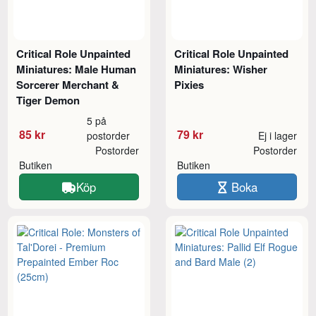
Critical Role Unpainted
Critical Role Unpainted
Miniatures: Male Human
Miniatures: Wisher
Sorcerer Merchant &
Pixies
Tiger Demon
5 på
85 kr
79 kr
postorder
Ej i lager
Postorder
Postorder
Butiken
Butiken
Köp
Boka