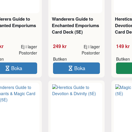
erers Guide to
Wanderers Guide to
Heretics
anted Emporiums
Enchanted Emporiums
Devotion
Card Deck (5E)
Card De
kr
249 kr
149 kr
Ej i lager
Ej i lager
Postorder
Postorder
ken
Butiken
Butiken
Boka
Boka