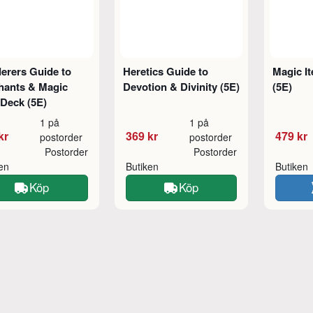
erers Guide to
Heretics Guide to
Magic I
hants & Magic
Devotion & Divinity (5E)
(5E)
Deck (5E)
1 på
1 på
kr
369 kr
479 kr
postorder
postorder
Postorder
Postorder
ken
Butiken
Butiken
Köp
Köp