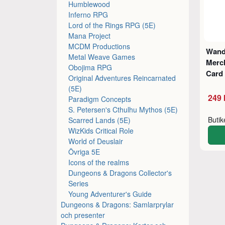
Humblewood
Inferno RPG
Lord of the Rings RPG (5E)
Mana Project
MCDM Productions
Wand
Metal Weave Games
Merc
Obojima RPG
Card 
Original Adventures Reincarnated
(5E)
249 
Paradigm Concepts
S. Petersen's Cthulhu Mythos (5E)
Buti
Scarred Lands (5E)
WizKids Critical Role
World of Deuslair
Övriga 5E
Icons of the realms
Dungeons & Dragons Collector's
Series
Young Adventurer's Guide
Dungeons & Dragons: Samlarprylar
och presenter