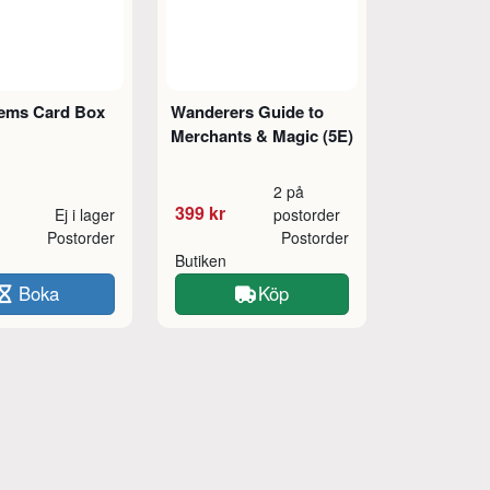
tems Card Box
Wanderers Guide to
Merchants & Magic (5E)
2 på
399 kr
Ej i lager
postorder
Postorder
Postorder
Butiken
Boka
Köp