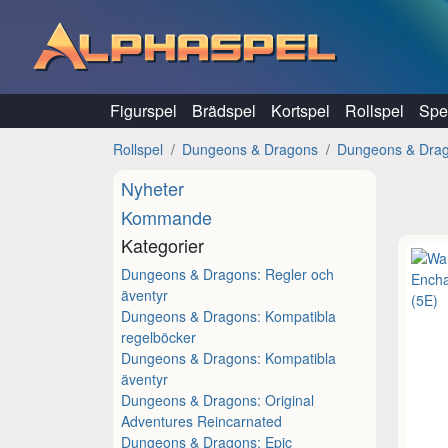
Hoppa till innehåll
Figurspel
Brädspel
Kortspel
Rollspel
Spel
Rollspel
Dungeons & Dragons
Dungeons & Drago
Nyheter
Kommande
Kategorier
Dungeons & Dragons: Regler och
äventyr
Dungeons & Dragons: Kompatibla
regelböcker
Dungeons & Dragons: Kompatibla
äventyr
Dungeons & Dragons: Original
Adventures Reincarnated
Dungeons & Dragons: Epic