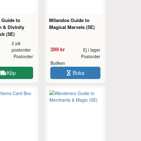
 Guide to
Milandos Guide to
 & Divinity
Magical Marvels (5E)
ck (5E)
2 på
399 kr
postorder
Ej i lager
Postorder
Postorder
Butiken
Köp
Boka