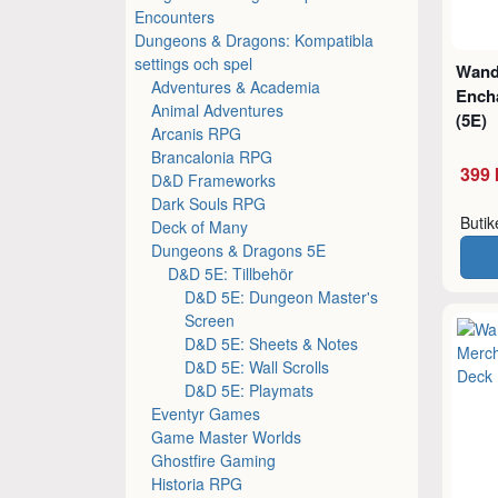
Encounters
Dungeons & Dragons: Kompatibla
settings och spel
Wand
Adventures & Academia
Ench
Animal Adventures
(5E)
Arcanis RPG
Brancalonia RPG
399 
D&D Frameworks
Dark Souls RPG
Buti
Deck of Many
Dungeons & Dragons 5E
D&D 5E: Tillbehör
D&D 5E: Dungeon Master's
Screen
D&D 5E: Sheets & Notes
D&D 5E: Wall Scrolls
D&D 5E: Playmats
Eventyr Games
Game Master Worlds
Ghostfire Gaming
Historia RPG