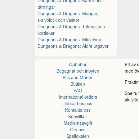
Dungeons & Dragons: Kartor och
tärningar
Dungeons & Dragons: Mappar,
skrivblock och väskor
Dungeons & Dragons: Tokens och
kortlekar
Dungeons & Dragons: Miniatyrer
Dungeons & Dragons: Äldre utgåvor
Alphabar
Ett av
Begagnat och inbyten
med öve
Bits and Mortar
Fraktfr
Butiken
FAQ
Spelru
International orders
aktivite
Jobba hos oss
Kontakta oss
Köpvillkor
Medlemsavgift
Om oss
Spellokalen