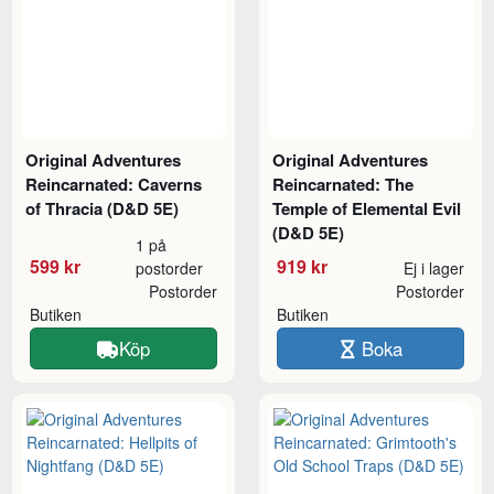
Original Adventures
Original Adventures
Reincarnated: Caverns
Reincarnated: The
of Thracia (D&D 5E)
Temple of Elemental Evil
(D&D 5E)
1 på
599 kr
919 kr
postorder
Ej i lager
Postorder
Postorder
Butiken
Butiken
Köp
Boka