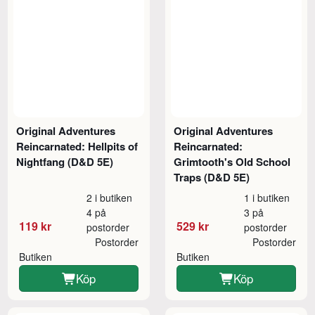
Original Adventures
Original Adventures
Reincarnated: Hellpits of
Reincarnated:
Nightfang (D&D 5E)
Grimtooth's Old School
Traps (D&D 5E)
2 i butiken
1 i butiken
4 på
3 på
119 kr
529 kr
postorder
postorder
Postorder
Postorder
Butiken
Butiken
Köp
Köp