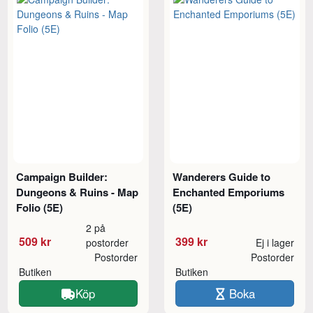
Campaign Builder:
Wanderers Guide to
Dungeons & Ruins - Map
Enchanted Emporiums
Folio (5E)
(5E)
2 på
509 kr
399 kr
postorder
Ej i lager
Postorder
Postorder
Butiken
Butiken
Köp
Boka