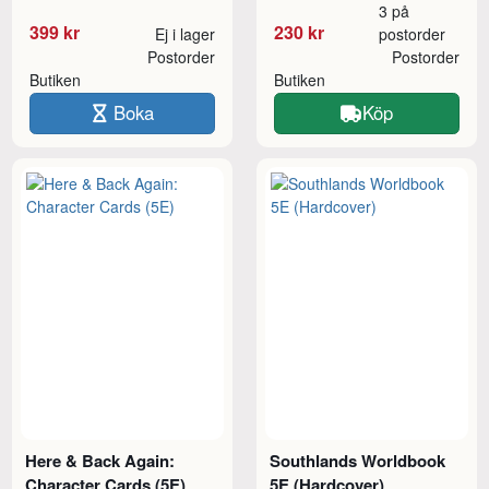
3 på
399 kr
230 kr
Ej i lager
postorder
Postorder
Postorder
Butiken
Butiken
Boka
Köp
Here & Back Again:
Southlands Worldbook
Character Cards (5E)
5E (Hardcover)