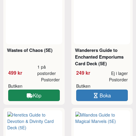
Wastes of Chaos (5E)
Wanderers Guide to
Enchanted Emporiums
Card Deck (5E)
1 på
499 kr
249 kr
postorder
Ej i lager
Postorder
Postorder
Butiken
Butiken
Köp
Boka