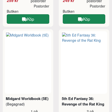
259 kr
249 kr
postorder
postorder
Postorder
Postorder
Butiken
Butiken
Köp
Köp
Midgard Worldbook (5E)
5th Ed Fantasy 36:
Revenge of the Rat King
(Begagnad)
1 på
2 på