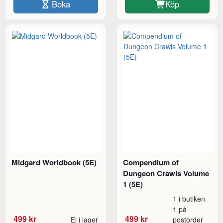
Boka
Köp
Midgard Worldbook (5E)
Compendium of
Dungeon Crawls Volume
1 (5E)
1 i butiken
1 på
499 kr
499 kr
Ej i lager
postorder