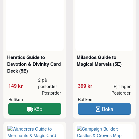
Heretics Guide to
Milandos Guide to
Devotion & Divinity Card
Magical Marvels (5E)
Deck (5E)
2 på
149 kr
399 kr
postorder
Ej i lager
Postorder
Postorder
Butiken
Butiken
Köp
Boka