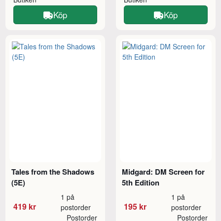
Köp
Köp
Tales from the Shadows
Midgard: DM Screen for
(5E)
5th Edition
1 på
1 på
419 kr
195 kr
postorder
postorder
Postorder
Postorder