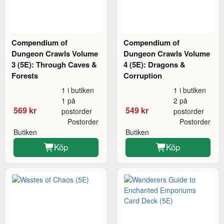
Compendium of
Compendium of
Dungeon Crawls Volume
Dungeon Crawls Volume
3 (5E): Through Caves &
4 (5E): Dragons &
Forests
Corruption
1 i butiken
1 i butiken
1 på
2 på
569 kr
549 kr
postorder
postorder
Postorder
Postorder
Butiken
Butiken
Köp
Köp