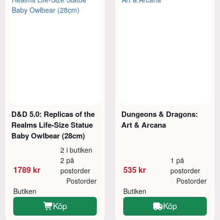
D&D 5.0: Replicas of the
Dungeons & Dragons:
Realms Life-Size Statue
Art & Arcana
Baby Owlbear (28cm)
2 i butiken
2 på
1 på
1789 kr
535 kr
postorder
postorder
Postorder
Postorder
Butiken
Butiken
Köp
Köp