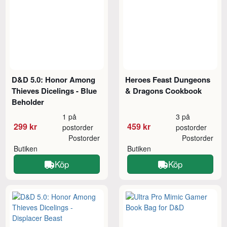
D&D 5.0: Honor Among
Heroes Feast Dungeons
Thieves Dicelings - Blue
& Dragons Cookbook
Beholder
1 på
3 på
299 kr
459 kr
postorder
postorder
Postorder
Postorder
Butiken
Butiken
Köp
Köp