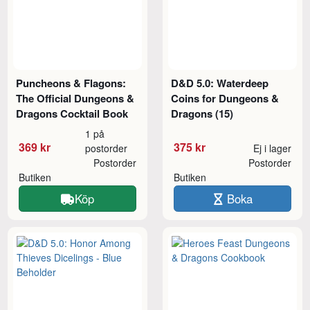
Puncheons & Flagons:
D&D 5.0: Waterdeep
The Official Dungeons &
Coins for Dungeons &
Dragons Cocktail Book
Dragons (15)
1 på
369 kr
375 kr
postorder
Ej i lager
Postorder
Postorder
Butiken
Butiken
Köp
Boka