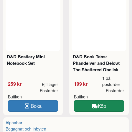
D&D Bestiary Mini
D&D Book Tabs:
Notebook Set
Phandelver and Below:
The Shattered Obelisk
1 på
259 kr
199 kr
Ej i lager
postorder
Postorder
Postorder
Butiken
Butiken
Boka
Köp
Alphabar
Begagnat och inbyten