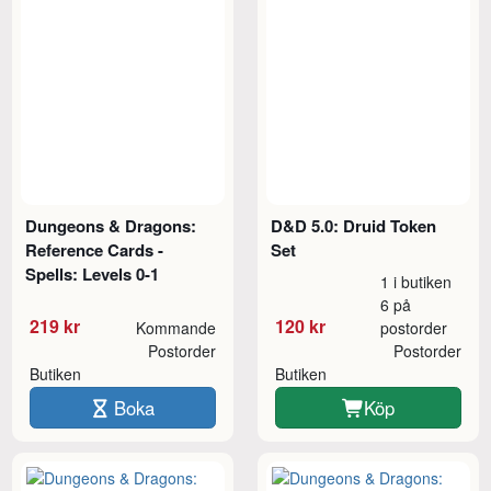
Dungeons & Dragons:
D&D 5.0: Druid Token
Reference Cards -
Set
Spells: Levels 0-1
1 i butiken
6 på
219 kr
120 kr
Kommande
postorder
Postorder
Postorder
Butiken
Butiken
Boka
Köp