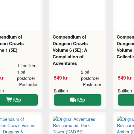
endium of
Compendium of
Compen
eon Crawls
Dungeon Crawls
Dungeo
e 1 (5E)
Volume 6 (5E): A
Volume 5
Compilation of
Collecti
Adventures
1 i butiken
1 på
2 på
kr
549 kr
549 kr
postorder
postorder
Postorder
Postorder
ken
Butiken
Butiken
Köp
Köp