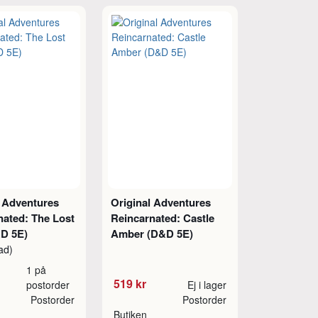
l Adventures
Original Adventures
nated: The Lost
Reincarnated: Castle
&D 5E)
Amber (D&D 5E)
ad)
1 på
519 kr
postorder
Ej i lager
Postorder
Postorder
Butiken