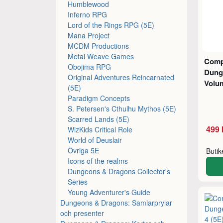
Humblewood
Inferno RPG
Lord of the Rings RPG (5E)
Mana Project
MCDM Productions
Metal Weave Games
Comp
Obojima RPG
Dung
Original Adventures Reincarnated
Volum
(5E)
Paradigm Concepts
S. Petersen's Cthulhu Mythos (5E)
Scarred Lands (5E)
499 
WizKids Critical Role
World of Deuslair
Övriga 5E
Buti
Icons of the realms
Dungeons & Dragons Collector's
Series
Young Adventurer's Guide
Dungeons & Dragons: Samlarprylar
och presenter