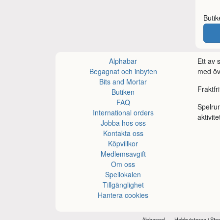
Buti
Alphabar
Ett av
Begagnat och inbyten
med öve
Bits and Mortar
Fraktfr
Butiken
FAQ
Spelru
International orders
aktivite
Jobba hos oss
Kontakta oss
Köpvillkor
Medlemsavgift
Om oss
Spellokalen
Tillgänglighet
Hantera cookies
Alphaspel
Hobbyisterna i St