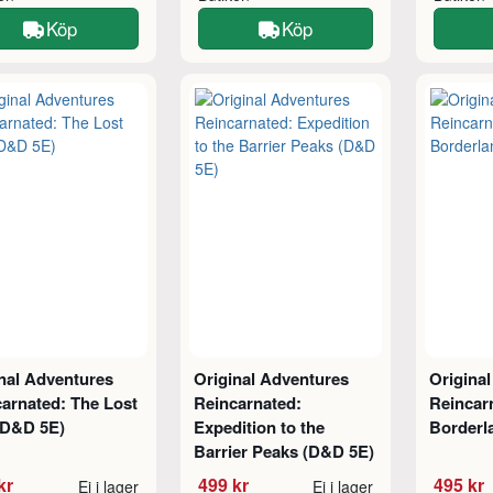
Köp
Köp
nal Adventures
Original Adventures
Origina
arnated: The Lost
Reincarnated:
Reincarn
(D&D 5E)
Expedition to the
Borderl
Barrier Peaks (D&D 5E)
kr
499 kr
495 kr
Ej i lager
Ej i lager