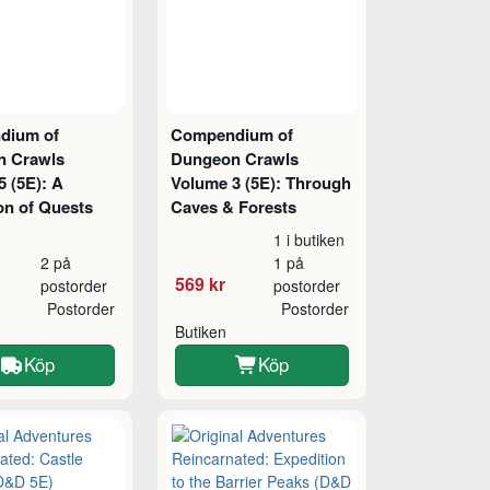
dium of
Compendium of
n Crawls
Dungeon Crawls
 (5E): A
Volume 3 (5E): Through
on of Quests
Caves & Forests
1 i butiken
2 på
1 på
569 kr
postorder
postorder
Postorder
Postorder
Butiken
Köp
Köp