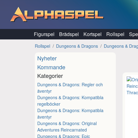
Hoppa till innehåll
Figurspel
Brädspel
Kortspel
Rollspel
Spel
Rollspel
Dungeons & Dragons
Dungeons & Drago
Nyheter
Kommande
Kategorier
Dungeons & Dragons: Regler och
äventyr
Dungeons & Dragons: Kompatibla
regelböcker
Dungeons & Dragons: Kompatibla
äventyr
Dungeons & Dragons: Original
Adventures Reincarnated
Dungeons & Dragons: Epic