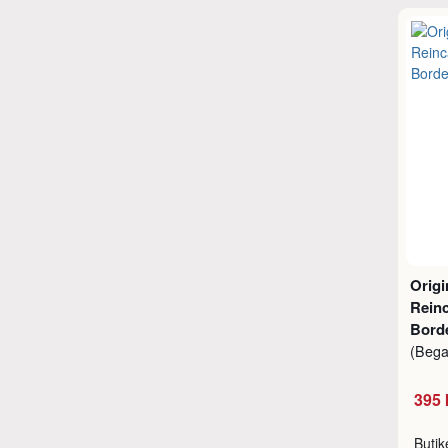
Origi
Reinc
Bord
(Beg
395 
Buti