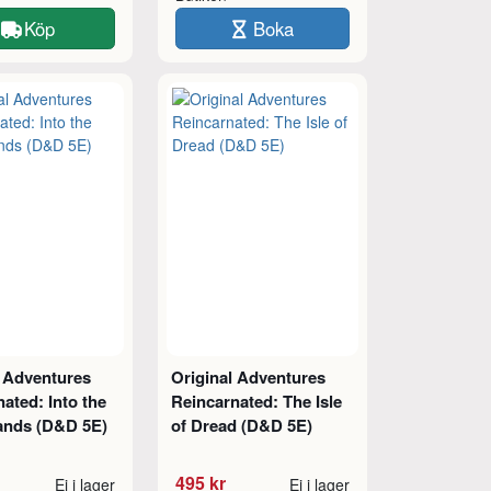
Köp
Boka
l Adventures
Original Adventures
ated: Into the
Reincarnated: The Isle
ands (D&D 5E)
of Dread (D&D 5E)
495 kr
Ej i lager
Ej i lager