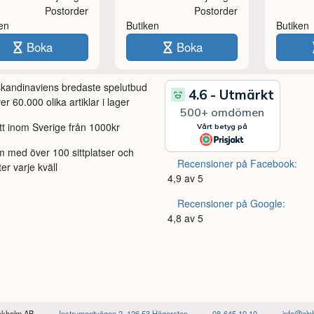
Postorder
Postorder
ken
Butiken
Butiken
Boka
Boka
 skandinaviens bredaste spelutbud
r 60.000 olika artiklar i lager
itt inom Sverige från 1000kr
m med över 100 sittplatser och
Recensioner på Facebook:
ter varje kväll
4,9 av 5
Recensioner på Google:
4,8 av 5
ockholm AB
Instrumentvägen 2, 126 53 Hägersten
08-645 10 10
info@alp