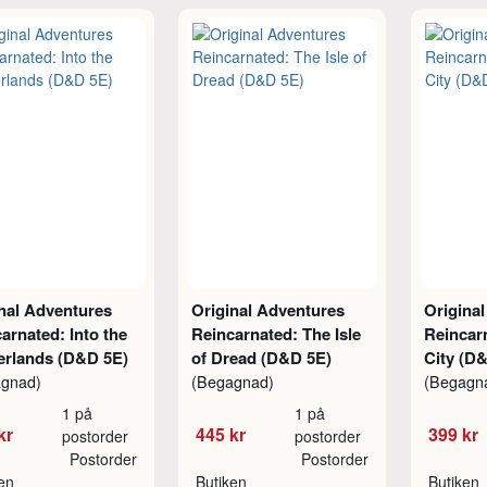
nal Adventures
Original Adventures
Origina
arnated: Into the
Reincarnated: The Isle
Reincar
erlands (D&D 5E)
of Dread (D&D 5E)
City (D
agnad)
(Begagnad)
(Begagn
1 på
1 på
kr
445 kr
399 kr
postorder
postorder
Postorder
Postorder
ken
Butiken
Butiken