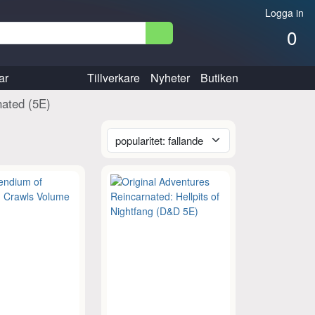
Logga in
0
ar
Tillverkare
Nyheter
Butiken
nated (5E)