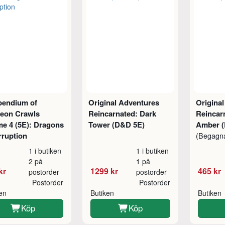
endium of
Original Adventures
Origina
eon Crawls
Reincarnated: Dark
Reincar
e 4 (5E): Dragons
Tower (D&D 5E)
Amber (
rruption
(Begagn
1 i butiken
1 i butiken
2 på
1 på
kr
1299 kr
465 kr
postorder
postorder
Postorder
Postorder
ken
Butiken
Butiken
Köp
Köp