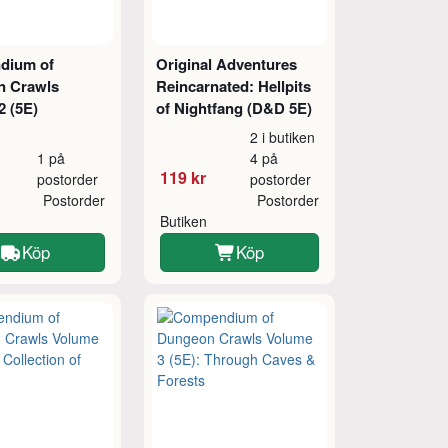
dium of
Original Adventures
n Crawls
Reincarnated: Hellpits
2 (5E)
of Nightfang (D&D 5E)
2 i butiken
1 på
4 på
119 kr
postorder
postorder
Postorder
Postorder
Butiken
Köp
Köp