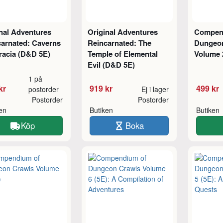
nal Adventures
Original Adventures
Compen
carnated: Caverns
Reincarnated: The
Dungeo
racia (D&D 5E)
Temple of Elemental
Volume 
Evil (D&D 5E)
1 på
kr
919 kr
499 kr
postorder
Ej i lager
Postorder
Postorder
ken
Butiken
Butiken
Köp
Boka