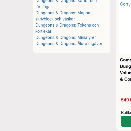
Dungeons & Dragons: Kartor och
tärningar
Dungeons & Dragons: Mappar,
skrivblock och väskor
Dungeons & Dragons: Tokens och
kortlekar
Dungeons & Dragons: Miniatyrer
Dungeons & Dragons: Äldre utgåvor
Comp
Dung
Volum
& Co
549 
Buti