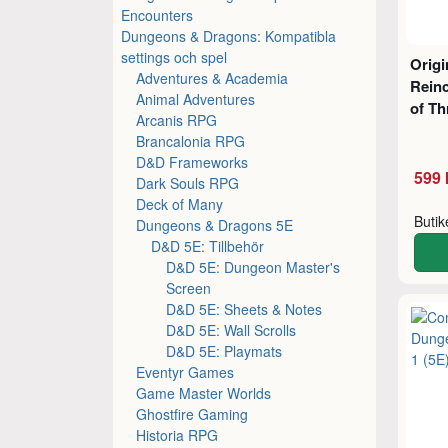
Encounters
Dungeons & Dragons: Kompatibla
settings och spel
Origi
Adventures & Academia
Rein
Animal Adventures
of Th
Arcanis RPG
Brancalonia RPG
D&D Frameworks
599 
Dark Souls RPG
Deck of Many
Buti
Dungeons & Dragons 5E
D&D 5E: Tillbehör
D&D 5E: Dungeon Master's
Screen
D&D 5E: Sheets & Notes
D&D 5E: Wall Scrolls
D&D 5E: Playmats
Eventyr Games
Game Master Worlds
Ghostfire Gaming
Historia RPG