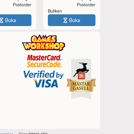
Postorder
Postorder
Butiken
Boka
Boka
haspel.se
Orgnr 556940-4204