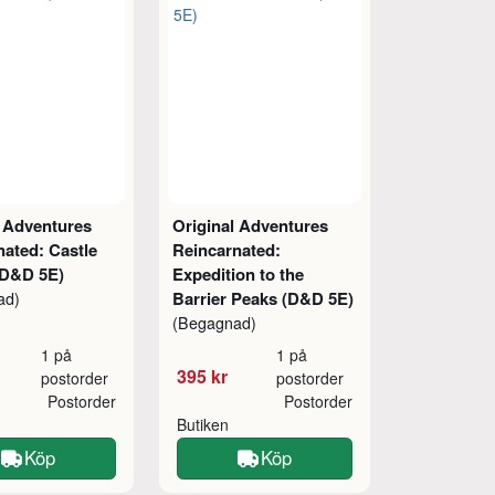
l Adventures
Original Adventures
nated: Castle
Reincarnated:
D&D 5E)
Expedition to the
Barrier Peaks (D&D 5E)
ad)
(Begagnad)
1 på
1 på
395 kr
postorder
postorder
Postorder
Postorder
Butiken
Köp
Köp