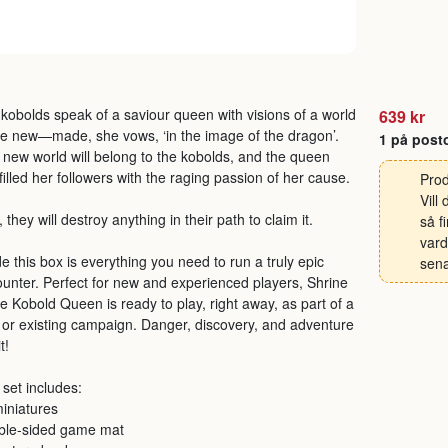
kobolds speak of a saviour queen with visions of a world
639 kr
 new—made, she vows, ‘in the image of the dragon’.
1 på post
 new world will belong to the kobolds, and the queen
filled her followers with the raging passion of her cause.
Prod
Vill
 they will destroy anything in their path to claim it.
så f
vard
de this box is everything you need to run a truly epic
sena
unter. Perfect for new and experienced players, Shrine
he Kobold Queen is ready to play, right away, as part of a
or existing campaign. Danger, discovery, and adventure
t!
 set includes:
iniatures
ble-sided game mat