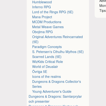
Adv
Humblewood
Mons
Inferno RPG
Tips
Lord of the Rings RPG (5E)
Mana Project
MCDM Productions
Metal Weave Games
Obojima RPG
Original Adventures Reincarnated
(5E)
Paradigm Concepts
S. Petersen's Cthulhu Mythos (5E)
Scarred Lands (5E)
WizKids Critical Role
World of Deuslair
Övriga 5E
Icons of the realms
Dungeons & Dragons Collector's
Series
Young Adventurer's Guide
Dungeons & Dragons: Samlarprylar
och presenter