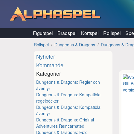
Hoppa till innehåll
Figurspel
Brädspel
Kortspel
Rollspel
Spel
Rollspel
Dungeons & Dragons
Dungeons & Drago
Nyheter
Kommande
Kategorier
Dungeons & Dragons: Regler och
äventyr
Dungeons & Dragons: Kompatibla
regelböcker
Dungeons & Dragons: Kompatibla
äventyr
Dungeons & Dragons: Original
Adventures Reincarnated
Dungeons & Dragons: Epic