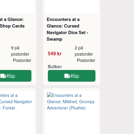
t a Glance:
Encounters at a
 Shop Cards
Glance: Cursed
Navigator Dice Set -
Swamp
9 på
2 på
549 kr
postorder
postorder
Postorder
Postorder
Butiken
Köp
Köp