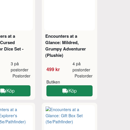
ers at a
Encounters at a
 Cursed
Glance: Mildred,
r Dice Set -
Grumpy Adventurer
(Plushie)
3 på
4 på
499 kr
postorder
postorder
Postorder
Postorder
Butiken
Köp
Köp