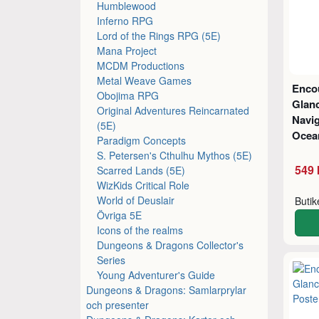
Humblewood
Inferno RPG
Lord of the Rings RPG (5E)
Mana Project
MCDM Productions
Metal Weave Games
Encou
Obojima RPG
Glan
Original Adventures Reincarnated
Navig
(5E)
Ocea
Paradigm Concepts
S. Petersen's Cthulhu Mythos (5E)
549 
Scarred Lands (5E)
WizKids Critical Role
World of Deuslair
Buti
Övriga 5E
Icons of the realms
Dungeons & Dragons Collector's
Series
Young Adventurer's Guide
Dungeons & Dragons: Samlarprylar
och presenter