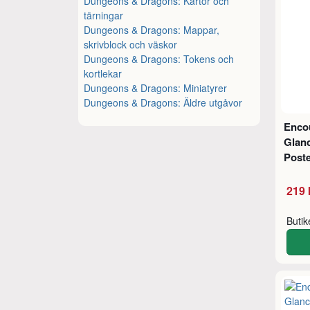
Dungeons & Dragons: Kartor och
tärningar
Dungeons & Dragons: Mappar,
skrivblock och väskor
Dungeons & Dragons: Tokens och
kortlekar
Dungeons & Dragons: Miniatyrer
Dungeons & Dragons: Äldre utgåvor
Encou
Glan
Poste
219 
Buti