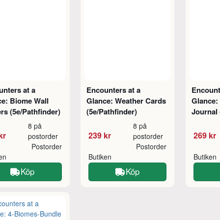
nters at a
Encounters at a
Encount
ce: Biome Wall
Glance: Weather Cards
Glance: 
rs (5e/Pathfinder)
(5e/Pathfinder)
Journal 
8 på
8 på
kr
239 kr
269 kr
postorder
postorder
Postorder
Postorder
ken
Butiken
Butiken
Köp
Köp