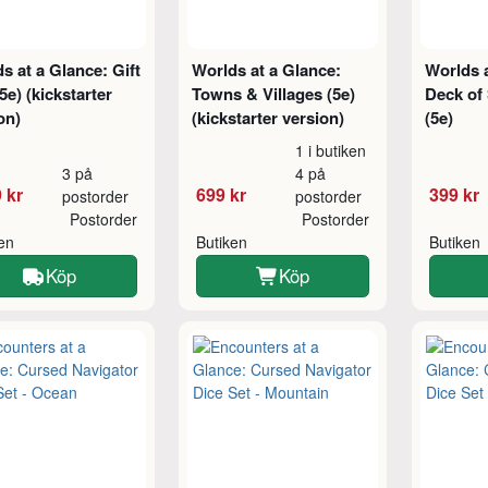
s at a Glance: Gift
Worlds at a Glance:
Worlds a
5e) (kickstarter
Towns & Villages (5e)
Deck of
on)
(kickstarter version)
(5e)
1 i butiken
3 på
4 på
 kr
699 kr
399 kr
postorder
postorder
Postorder
Postorder
ken
Butiken
Butiken
Köp
Köp