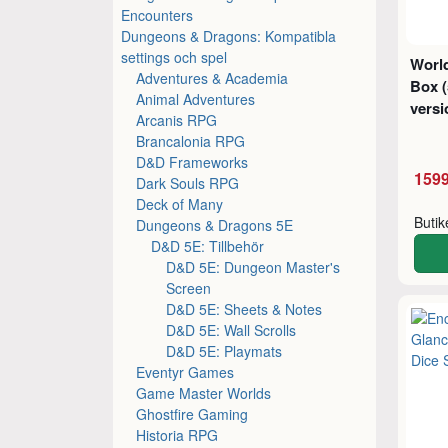
Encounters
Dungeons & Dragons: Kompatibla
settings och spel
World
Adventures & Academia
Box (
Animal Adventures
versi
Arcanis RPG
Brancalonia RPG
D&D Frameworks
1599
Dark Souls RPG
Deck of Many
Buti
Dungeons & Dragons 5E
D&D 5E: Tillbehör
D&D 5E: Dungeon Master's
Screen
D&D 5E: Sheets & Notes
D&D 5E: Wall Scrolls
D&D 5E: Playmats
Eventyr Games
Game Master Worlds
Ghostfire Gaming
Historia RPG