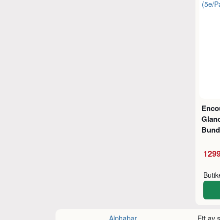
Encou
Glan
Bundl
1299
Buti
Alphabar
Ett av