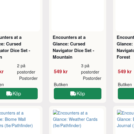
nters at a
Encounters at a
Encount
ce: Cursed
Glance: Cursed
Glance:
ator Dice Set -
Navigator Dice Set -
Navigato
n
Mountain
Forest
2 på
3 på
kr
549 kr
549 kr
postorder
postorder
Postorder
Postorder
ken
Butiken
Butiken
Köp
Köp