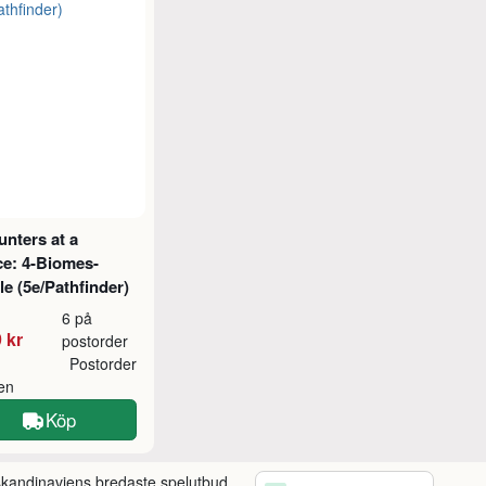
nters at a
ce: 4-Biomes-
e (5e/Pathfinder)
6 på
 kr
postorder
Postorder
ken
Köp
 skandinaviens bredaste spelutbud