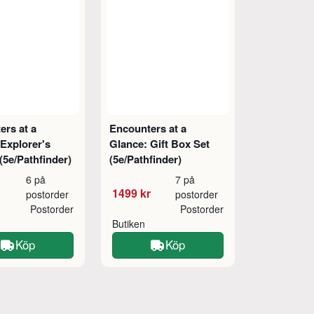
ers at a
Encounters at a
Explorer's
Glance: Gift Box Set
(5e/Pathfinder)
(5e/Pathfinder)
6 på
7 på
1499 kr
postorder
postorder
Postorder
Postorder
Butiken
Köp
Köp