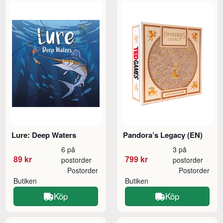
Lure: Deep Waters
Pandora’s Legacy (EN)
6 på
3 på
89 kr
799 kr
postorder
postorder
Postorder
Postorder
Butiken
Butiken
Köp
Köp