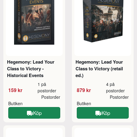
Hegemony: Lead Your
Hegemony: Lead Your
Class to Victory -
Class to Victory (retail
Historical Events
ed.)
1 på
4 på
159 kr
879 kr
postorder
postorder
Postorder
Postorder
Butiken
Butiken
Köp
Köp