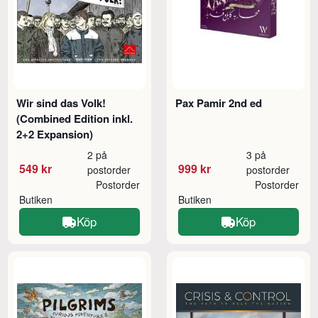
Wir sind das Volk!
Pax Pamir 2nd ed
(Combined Edition inkl.
2+2 Expansion)
2 på
3 på
549 kr
999 kr
postorder
postorder
Postorder
Postorder
Butiken
Butiken
Köp
Köp