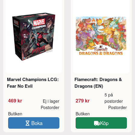
Marvel Champions LCG:
Flamecraft: Dragons &
Fear No Evil
Dragons (EN)
5 på
469 kr
279 kr
Ej i lager
postorder
Postorder
Postorder
Butiken
Butiken
Boka
Köp