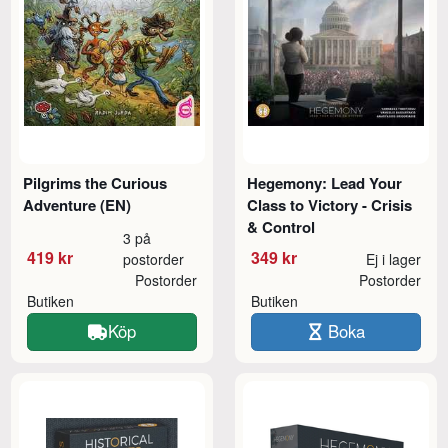
Pilgrims the Curious
Hegemony: Lead Your
Adventure (EN)
Class to Victory - Crisis
& Control
3 på
419 kr
349 kr
postorder
Ej i lager
Postorder
Postorder
Butiken
Butiken
Köp
Boka