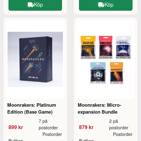
Köp
Köp
Moonrakers: Platinum
Moonrakers: Micro-
Edition (Base Game)
expansion Bundle
7 på
2 på
899 kr
879 kr
postorder
postorder
Postorder
Postorder
Butiken
Butiken