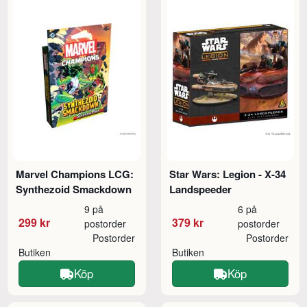
Marvel Champions LCG:
Star Wars: Legion - X-34
Synthezoid Smackdown
Landspeeder
9 på
6 på
299 kr
379 kr
postorder
postorder
Postorder
Postorder
Butiken
Butiken
Köp
Köp