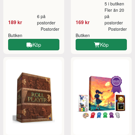
5 i butiken
Fler än 20
6 på
på
189 kr
169 kr
postorder
postorder
Postorder
Postorder
Butiken
Butiken
Köp
Köp