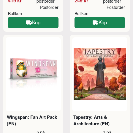
419 kr
249 kr
postorder
postorder
Postorder
Postorder
Butiken
Butiken
Köp
Köp
Wingspan: Fan Art Pack
Tapestry: Arts &
(EN)
Architecture (EN)
5 på
1 på