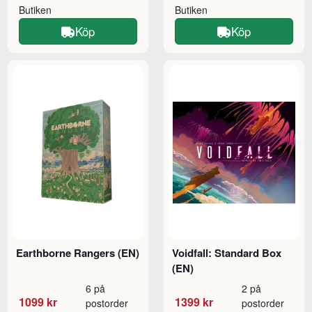
Butiken
Butiken
Köp
Köp
Earthborne Rangers (EN)
Voidfall: Standard Box
(EN)
6 på
2 på
1099 kr
1399 kr
postorder
postorder