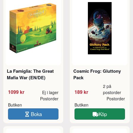
La Famiglia: The Great
Cosmic Frog: Gluttony
Mafia War (EN/DE)
Pack
2 på
1099 kr
189 kr
Ej i lager
postorder
Postorder
Postorder
Butiken
Butiken
Boka
Köp