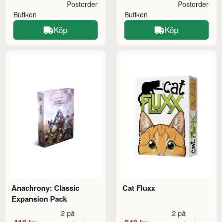
Postorder
Postorder
Butiken
Butiken
Köp
Köp
Anachrony: Classic
Cat Fluxx
Expansion Pack
2 på
2 på