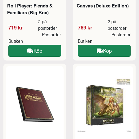
Roll Player: Fiends &
Canvas (Deluxe Edition)
Familiars (Big Box)
2 på
2 på
719 kr
769 kr
postorder
postorder
Postorder
Postorder
Butiken
Butiken
Köp
Köp