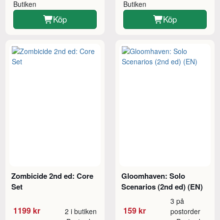
Butiken
Butiken
Köp
Köp
Zombicide 2nd ed: Core
Gloomhaven: Solo
Set
Scenarios (2nd ed) (EN)
3 på
1199 kr
159 kr
2 i butiken
postorder