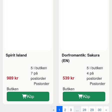
Spirit Island
Dorfromantik: Sakura
(EN)
5 i butiken
5 i butiken
7 på
4 på
989 kr
539 kr
postorder
postorder
Postorder
Postorder
Butiken
Butiken
Köp
Köp
«
1
2
3
...
28
29
30
»