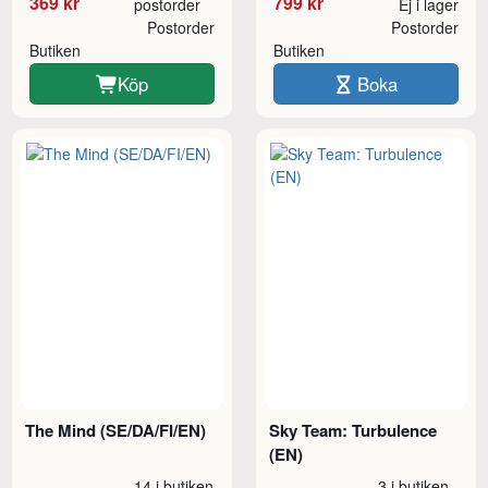
369 kr
799 kr
postorder
Ej i lager
Postorder
Postorder
Butiken
Butiken
Köp
Boka
The Mind (SE/DA/FI/EN)
Sky Team: Turbulence
(EN)
14 i butiken
3 i butiken