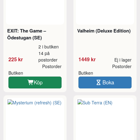
EXIT: The Game –
Valheim (Deluxe Edition)
Ödestugan (SE)
2 i butiken
14 på
225 kr
1449 kr
postorder
Ej i lager
Postorder
Postorder
Butiken
Butiken
Köp
Boka