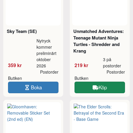
Sky Team (SE)
Unmatched Adventures:
Teenage Mutant Ninja
Nytryck
Turtles - Shredder and
kommer
Krang
preliminärt
oktober
3 på
359 kr
219 kr
2026
postorder
Postorder
Postorder
Butiken
Butiken
Boka
Köp