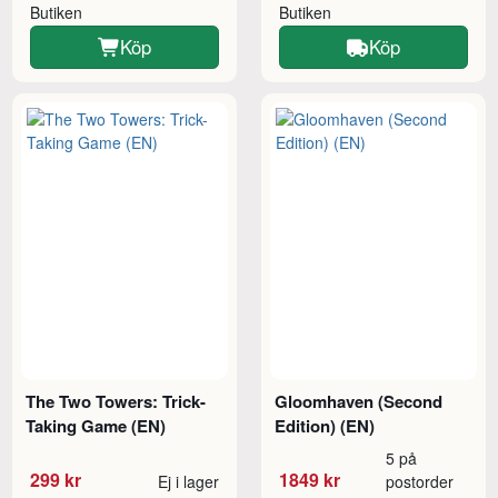
Butiken
Butiken
Köp
Köp
The Two Towers: Trick-
Gloomhaven (Second
Taking Game (EN)
Edition) (EN)
5 på
299 kr
1849 kr
Ej i lager
postorder