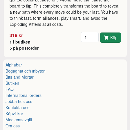
board to flip. This completely transforms the board to reveal
a new path where every move could be your last. You have
to think fast, form alliances, play smart, and avoid the
Exploding Kittens at all costs.
Antal
319 kr
Köp
1 i butiken
5 på postorder
Alphabar
Begagnat och inbyten
Bits and Mortar
Butiken
FAQ
International orders
Jobba hos oss
Kontakta oss
Köpvillkor
Medlemsavgift
Om oss