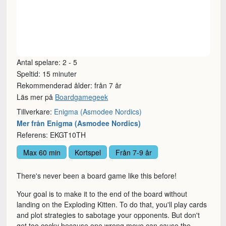
Antal spelare: 2 - 5
Speltid: 15 minuter
Rekommenderad ålder: från 7 år
Läs mer på
Boardgamegeek
Tillverkare:
Enigma (Asmodee Nordics)
Mer från Enigma (Asmodee Nordics)
Referens: EKGT10TH
Max 60 min
Kortspel
Från 7-9 år
There's never been a board game like this before!
Your goal is to make it to the end of the board without
landing on the Exploding Kitten. To do that, you'll play cards
and plot strategies to sabotage your opponents. But don't
get too cocky because one wrong move can cause the