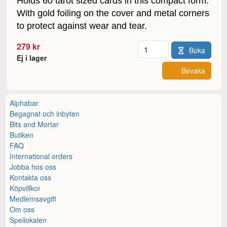
Holds 60 tarot sized cards in this compact form.
With gold foiling on the cover and metal corners
to protect against wear and tear.
Antal
279 kr
Boka
Ej i lager
Bevaka
Alphabar
Begagnat och inbyten
Bits and Mortar
Butiken
FAQ
International orders
Jobba hos oss
Kontakta oss
Köpvillkor
Medlemsavgift
Om oss
Spellokalen