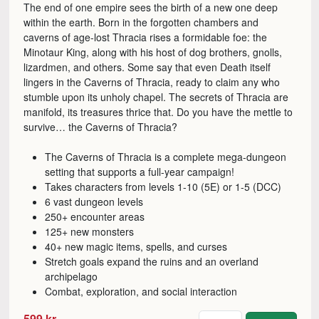
The end of one empire sees the birth of a new one deep
within the earth. Born in the forgotten chambers and
caverns of age-lost Thracia rises a formidable foe: the
Minotaur King, along with his host of dog brothers, gnolls,
lizardmen, and others. Some say that even Death itself
lingers in the Caverns of Thracia, ready to claim any who
stumble upon its unholy chapel. The secrets of Thracia are
manifold, its treasures thrice that. Do you have the mettle to
survive… the Caverns of Thracia?
The Caverns of Thracia is a complete mega-dungeon
setting that supports a full-year campaign!
Takes characters from levels 1-10 (5E) or 1-5 (DCC)
6 vast dungeon levels
250+ encounter areas
125+ new monsters
40+ new magic items, spells, and curses
Stretch goals expand the ruins and an overland
archipelago
Combat, exploration, and social interaction
Antal
599 kr