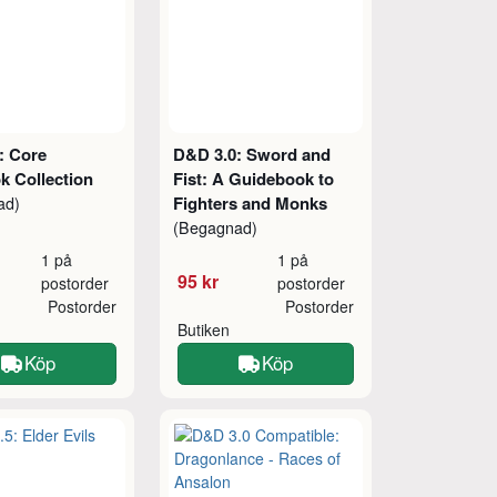
: Core
D&D 3.0: Sword and
k Collection
Fist: A Guidebook to
Fighters and Monks
ad)
(Begagnad)
1 på
1 på
95 kr
postorder
postorder
Postorder
Postorder
Butiken
Köp
Köp