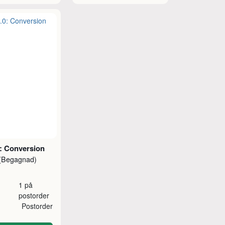
: Conversion
(Begagnad)
1 på
postorder
Postorder