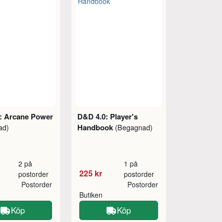
: Arcane Power
D&D 4.0: Player's
Handbook
ad)
(Begagnad)
2 på
1 på
225 kr
postorder
postorder
Postorder
Postorder
Butiken
Köp
Köp