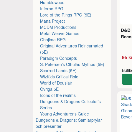
Humblewood
Inferno RPG
Lord of the Rings RPG (5E)
Mana Project
MCDM Productions
D&D 4
Metal Weave Games
Reco
Obojima RPG
Original Adventures Reincarnated
(5E)
95 k
Paradigm Concepts
S. Petersen's Cthulhu Mythos (5E)
Buti
Scarred Lands (5E)
WizKids Critical Role
World of Deuslair
Övriga 5E
Icons of the realms
Dungeons & Dragons Collector's
Series
Young Adventurer's Guide
Dungeons & Dragons: Samlarprylar
och presenter