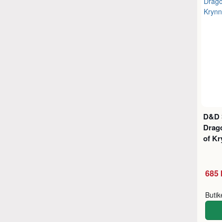
D&D 
Drag
of K
685 
Buti