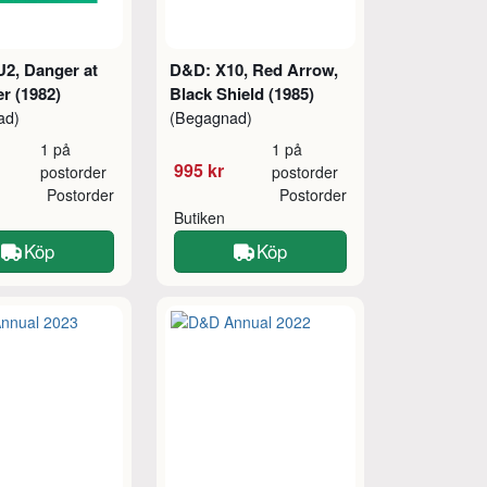
2, Danger at
D&D: X10, Red Arrow,
r (1982)
Black Shield (1985)
ad)
(Begagnad)
1 på
1 på
995 kr
postorder
postorder
Postorder
Postorder
Butiken
Köp
Köp