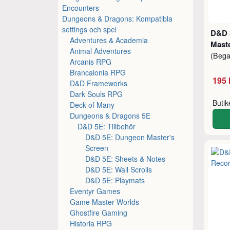
Encounters
Dungeons & Dragons: Kompatibla
settings och spel
D&D 
Adventures & Academia
Mast
Animal Adventures
(Beg
Arcanis RPG
Brancalonia RPG
195 
D&D Frameworks
Dark Souls RPG
Buti
Deck of Many
Dungeons & Dragons 5E
D&D 5E: Tillbehör
D&D 5E: Dungeon Master's
Screen
D&D 5E: Sheets & Notes
D&D 5E: Wall Scrolls
D&D 5E: Playmats
Eventyr Games
Game Master Worlds
Ghostfire Gaming
Historia RPG