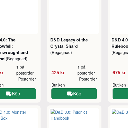
4.0: The
D&D Legacy of the
D&D 4.0
wfell:
Crystal Shard
Ruleboo
mwrought and
(Begagnad)
(Begagn
ond
(Begagnad)
1 på
1 på
kr
425 kr
675 kr
postorder
postorder
Postorder
Postorder
ken
Butiken
Butiken
Köp
Köp