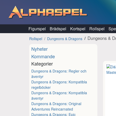
Hoppa till innehåll
Figurspel
Brädspel
Kortspel
Rollspel
Spel
Dungeons & Dr
Rollspel
Dungeons & Dragons
Nyheter
Kommande
Kategorier
Dungeons & Dragons: Regler och
äventyr
Dungeons & Dragons: Kompatibla
regelböcker
Dungeons & Dragons: Kompatibla
äventyr
Dungeons & Dragons: Original
Adventures Reincarnated
Dungeons & Dragons: Epic