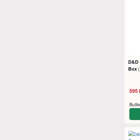
D&D 4
Box
595 
Buti