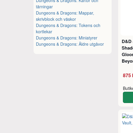
Dungeons & Dragons: Kartor och
tärningar
Dungeons & Dragons: Mappar,
skrivblock och väskor
Dungeons & Dragons: Tokens och
kortlekar
Dungeons & Dragons: Miniatyrer
D&D 
Dungeons & Dragons: Äldre utgåvor
Shado
Gloo
Bey
875 
Buti