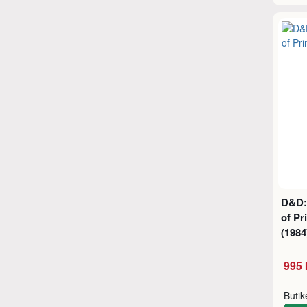
D&D:
of Pr
(198
995 
Buti