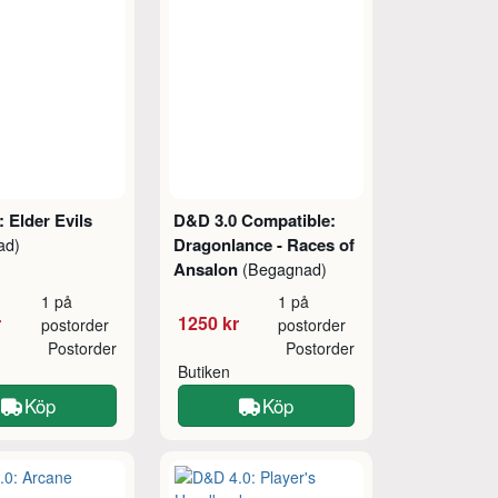
 Elder Evils
D&D 3.0 Compatible:
Dragonlance - Races of
ad)
Ansalon
(Begagnad)
1 på
1 på
r
1250 kr
postorder
postorder
Postorder
Postorder
Butiken
Köp
Köp