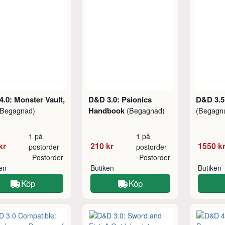
.0: Monster Vault,
D&D 3.0: Psionics
D&D 3.5:
Handbook
(Begagnad)
(Begagnad)
(Begagn
1 på
1 på
kr
210 kr
1550 k
postorder
postorder
Postorder
Postorder
ken
Butiken
Butiken
Köp
Köp