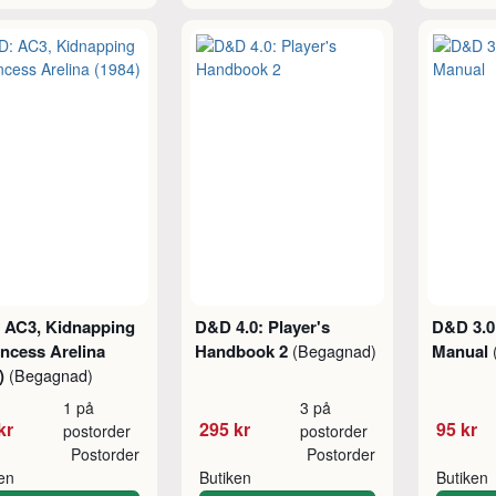
 AC3, Kidnapping
D&D 4.0: Player's
D&D 3.0
incess Arelina
Handbook 2
Manual
(Begagnad)
4)
(Begagnad)
1 på
3 på
kr
295 kr
95 kr
postorder
postorder
Postorder
Postorder
ken
Butiken
Butiken