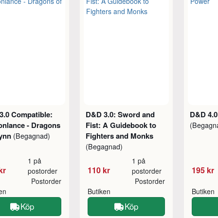
3.0 Compatible:
D&D 3.0: Sword and
D&D 4.0
onlance - Dragons
Fist: A Guidebook to
(Begagn
rynn
Fighters and Monks
(Begagnad)
(Begagnad)
1 på
1 på
kr
110 kr
195 kr
postorder
postorder
Postorder
Postorder
ken
Butiken
Butiken
Köp
Köp