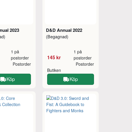
ual 2023
D&D Annual 2022
ad)
(Begagnad)
1 på
1 på
145 kr
postorder
postorder
Postorder
Postorder
Butiken
Köp
Köp