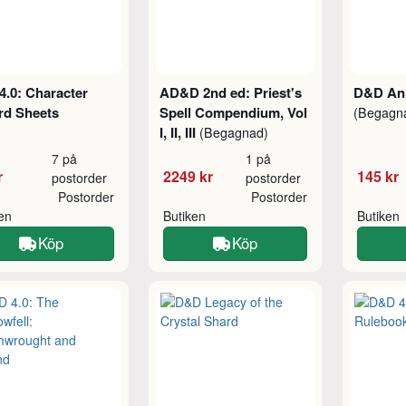
.0: Character
AD&D 2nd ed: Priest's
D&D Ann
rd Sheets
Spell Compendium, Vol
(Begagn
I, II, III
(Begagnad)
7 på
1 på
r
2249 kr
145 kr
postorder
postorder
Postorder
Postorder
ken
Butiken
Butiken
Köp
Köp