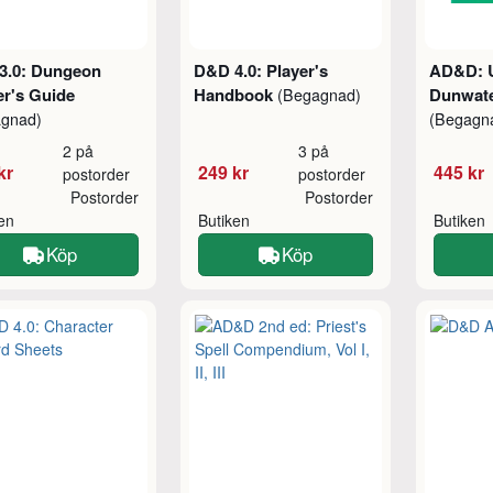
3.0: Dungeon
D&D 4.0: Player's
AD&D: U
er's Guide
Handbook
Dunwate
(Begagnad)
agnad)
(Begagn
2 på
3 på
kr
249 kr
445 kr
postorder
postorder
Postorder
Postorder
ken
Butiken
Butiken
Köp
Köp