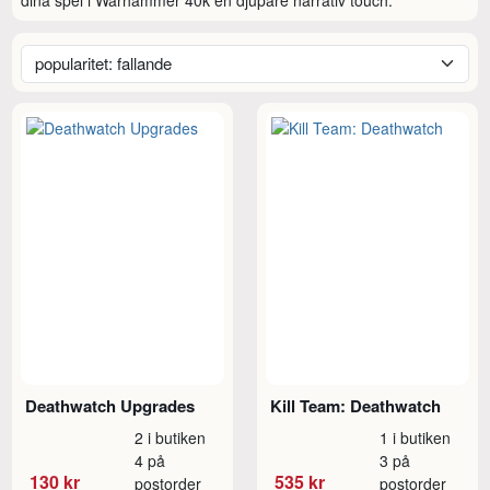
Deathwatch Upgrades
Kill Team: Deathwatch
2 i butiken
1 i butiken
4 på
3 på
130 kr
535 kr
postorder
postorder