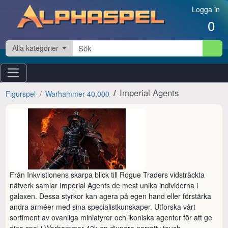
Hoppa till innehåll
Logga in
0
Alla kategorier
Imperial Agents
Figurspel
Warhammer 40,000
Från Inkvistionens skarpa blick till Rogue Traders vidsträckta 
nätverk samlar Imperial Agents de mest unika individerna i 
galaxen. Dessa styrkor kan agera på egen hand eller förstärka 
andra arméer med sina specialistkunskaper. Utforska vårt 
sortiment av ovanliga miniatyrer och ikoniska agenter för att ge 
dina spel i Warhammer 40k en djupare narrativ touch.