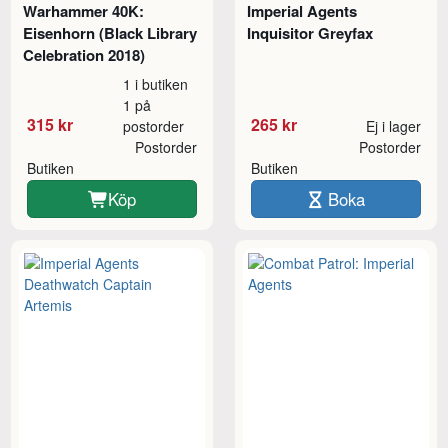
Warhammer 40K:
Imperial Agents
Eisenhorn (Black Library
Inquisitor Greyfax
Celebration 2018)
1 i butiken
1 på
315 kr
265 kr
postorder
Ej i lager
Postorder
Postorder
Butiken
Butiken
Köp
Boka