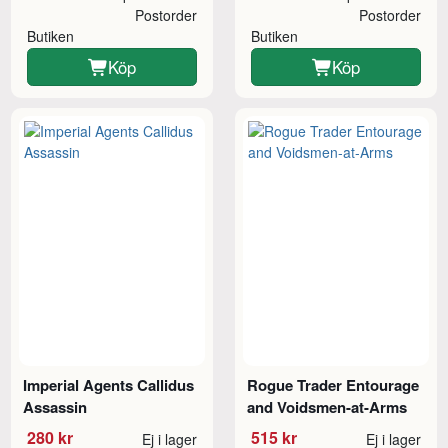
Postorder
Postorder
Butiken
Butiken
Köp
Köp
Imperial Agents Callidus
Rogue Trader Entourage
Assassin
and Voidsmen-at-Arms
280 kr
515 kr
Ej i lager
Ej i lager