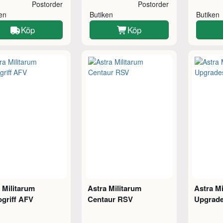
Postorder
Postorder
ken
Butiken
Butiken
Köp
Köp
 Militarum
Astra Militarum
Astra M
griff AFV
Centaur RSV
Upgrad