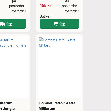
1 på
1 på
455 kr
postorder
postorder
Postorder
Postorder
Butiken
Köp
Köp
litarum
Combat Patrol: Astra
n Jungle
Militarum