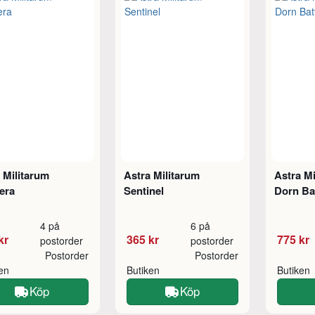
 Militarum
Astra Militarum
Astra M
era
Sentinel
Dorn Ba
4 på
6 på
kr
365 kr
775 kr
postorder
postorder
Postorder
Postorder
ken
Butiken
Butiken
Köp
Köp