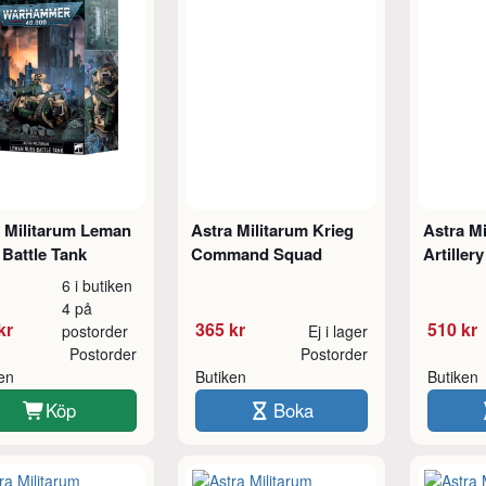
a Militarum Leman
Astra Militarum Krieg
Astra Mi
Battle Tank
Command Squad
Artiller
6 i butiken
4 på
kr
365 kr
510 kr
postorder
Ej i lager
Postorder
Postorder
ken
Butiken
Butiken
Köp
Boka