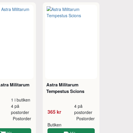
stra Militarum
Astra Militarum
Tempestus Scions
1 i butiken
4 på
4 på
365 kr
postorder
postorder
Postorder
Postorder
Butiken