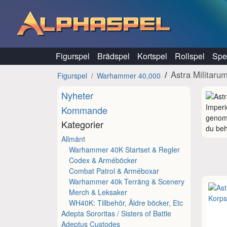
Hoppa till innehåll
Figurspel
Brädspel
Kortspel
Rollspel
Spel
Astra Militaru
Figurspel
Warhammer 40,000
Nyheter
Imperi
Kommande
genom 
Kategorier
du beh
Allmänt
Warhammer 40K Startset & Regler
Codex & Arméböcker
Combat Patrol & Arméboxar
Warhammer 40k Terräng & Scenery
Merch & Leksaker
WH40K: Tillbehör, Äldre böcker, Etc
Adepta Sororitas / Sisters of Battle
Adeptus Custodes