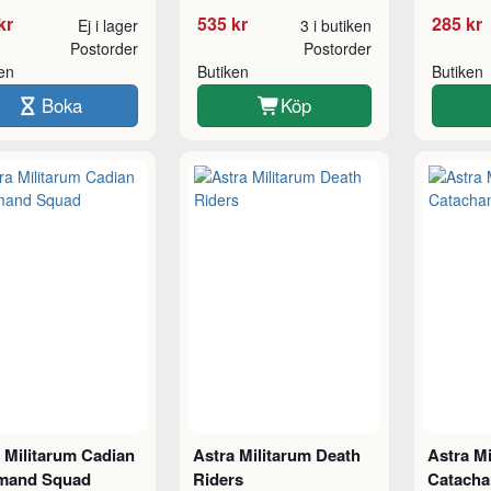
kr
535 kr
285 kr
Ej i lager
3 i butiken
Postorder
Postorder
ken
Butiken
Butiken
Boka
Köp
 Militarum Cadian
Astra Militarum Death
Astra Mi
and Squad
Riders
Catacha