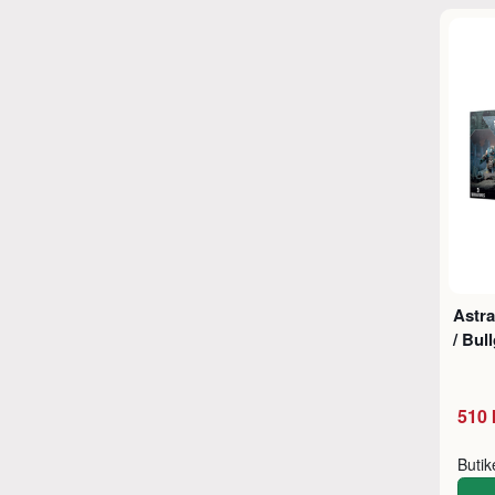
Astra
/ Bul
510 
Buti