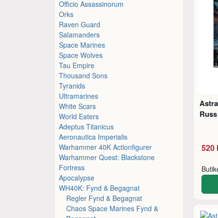
Officio Assassinorum
Orks
Raven Guard
Salamanders
Space Marines
Space Wolves
Tau Empire
Thousand Sons
Tyranids
Ultramarines
Astr
White Scars
Russ 
World Eaters
Adeptus Titanicus
Aeronautica Imperialis
Warhammer 40K Actionfigurer
520 
Warhammer Quest: Blackstone
Fortress
Buti
Apocalypse
WH40K: Fynd & Begagnat
Regler Fynd & Begagnat
Chaos Space Marines Fynd &