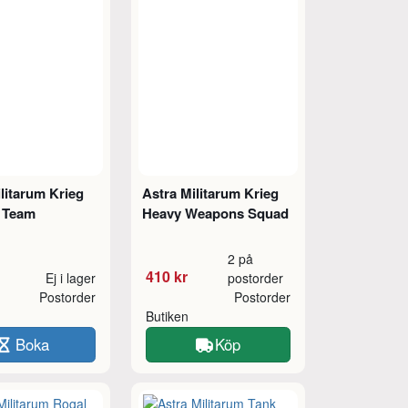
litarum Krieg
Astra Militarum Krieg
y Team
Heavy Weapons Squad
2 på
410 kr
Ej i lager
postorder
Postorder
Postorder
Butiken
Boka
Köp