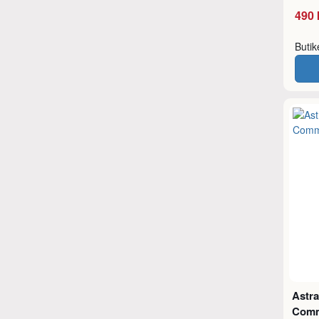
490 
Buti
Astra
Comm