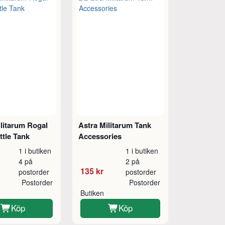
ilitarum Rogal
Astra Militarum Tank
ttle Tank
Accessories
1 i butiken
1 i butiken
4 på
2 på
135 kr
postorder
postorder
Postorder
Postorder
Butiken
Köp
Köp