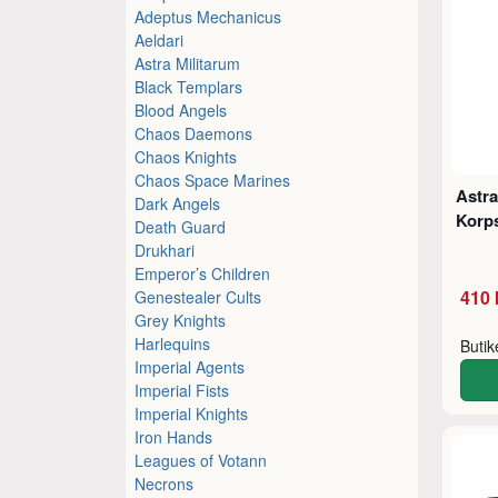
Adeptus Mechanicus
Aeldari
Astra Militarum
Black Templars
Blood Angels
Chaos Daemons
Chaos Knights
Chaos Space Marines
Astra
Dark Angels
Korps
Death Guard
Drukhari
Emperor’s Children
410 
Genestealer Cults
Grey Knights
Harlequins
Buti
Imperial Agents
Imperial Fists
Imperial Knights
Iron Hands
Leagues of Votann
Necrons