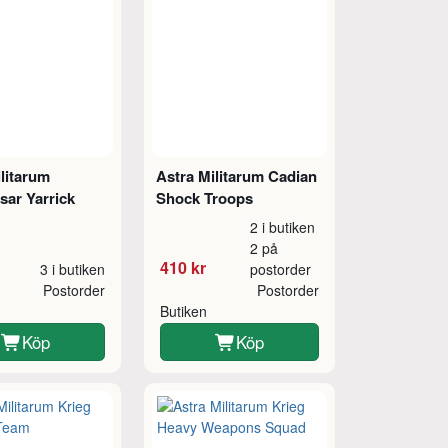
litarum
Astra Militarum Cadian
ar Yarrick
Shock Troops
2 i butiken
2 på
410 kr
3 i butiken
postorder
Postorder
Postorder
Butiken
Köp
Köp