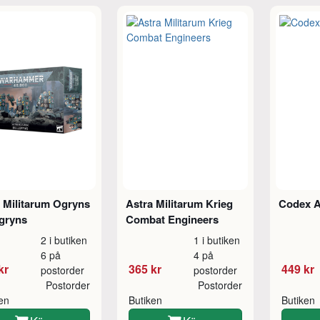
 Militarum Ogryns
Astra Militarum Krieg
Codex A
lgryns
Combat Engineers
2 i butiken
1 i butiken
6 på
4 på
kr
365 kr
449 kr
postorder
postorder
Postorder
Postorder
ken
Butiken
Butiken