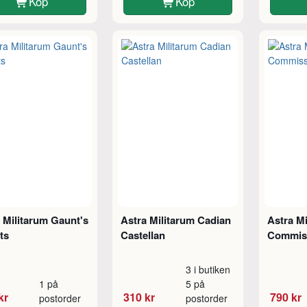
Köp
Köp
 Militarum Gaunt's
Astra Militarum Cadian
Astra Mi
ts
Castellan
Commis
3 i butiken
1 på
5 på
kr
310 kr
790 kr
postorder
postorder