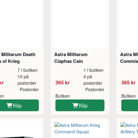
 Militarum Death
Astra Militarum
Astra Mi
 of Krieg
Ciaphas Cain
Commiss
7 i butiken
1 i butiken
10 på
4 på
kr
365 kr
365 kr
postorder
postorder
Postorder
Postorder
ken
Butiken
Butiken
Köp
Köp