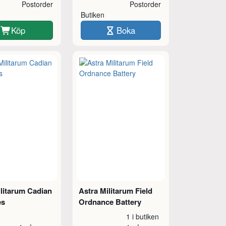
Postorder
Postorder
Butiken
Köp
Boka
ilitarum Cadian
Astra Militarum Field
es
Ordnance Battery
1 i butiken