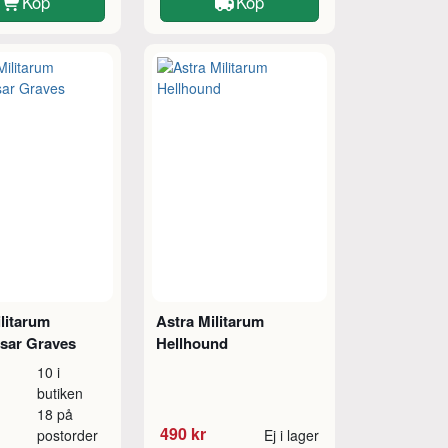
Köp
Köp
litarum
Astra Militarum
sar Graves
Hellhound
10 i
butiken
18 på
490 kr
postorder
Ej i lager