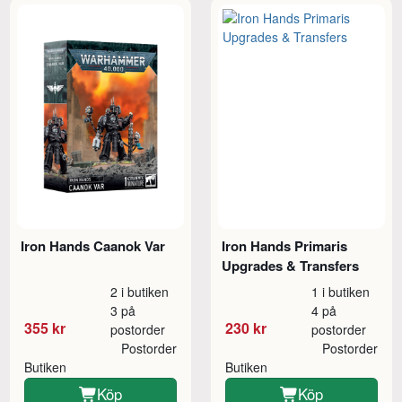
Iron Hands Caanok Var
Iron Hands Primaris
Upgrades & Transfers
2 i butiken
1 i butiken
3 på
4 på
355 kr
230 kr
postorder
postorder
Postorder
Postorder
Butiken
Butiken
Köp
Köp