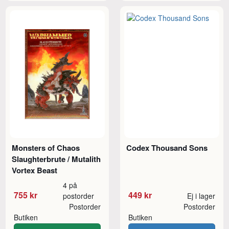
Monsters of Chaos
Codex Thousand Sons
Slaughterbrute / Mutalith
Vortex Beast
4 på
755 kr
449 kr
postorder
Ej i lager
Postorder
Postorder
Butiken
Butiken