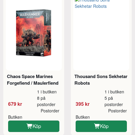
Chaos Space Marines
Thousand Sons Sekhetar
Forgefiend / Maulerfiend
Robots
1 i butiken
1 i butiken
8 på
5 på
679 kr
395 kr
postorder
postorder
Postorder
Postorder
Butiken
Butiken
Köp
Köp