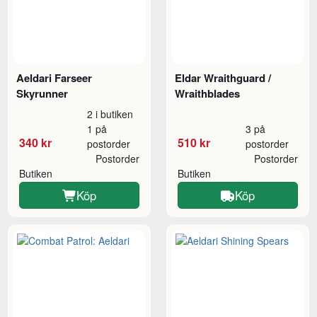
Aeldari Farseer
Eldar Wraithguard /
Skyrunner
Wraithblades
2 i butiken
1 på
3 på
340 kr
510 kr
postorder
postorder
Postorder
Postorder
Butiken
Butiken
Köp
Köp