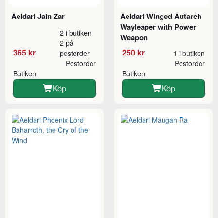
Aeldari Jain Zar
Aeldari Winged Autarch
Wayleaper with Power
2 i butiken
Weapon
2 på
365 kr
250 kr
postorder
1 i butiken
Postorder
Postorder
Butiken
Butiken
Köp
Köp