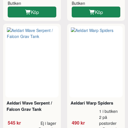
Butiken
Butiken
Köp
Köp
Aeldari Wave Serpent /
Aeldari Warp Spiders
Falcon Grav Tank
1 i butiken
2 på
545 kr
490 kr
Ej i lager
postorder