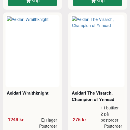
Köp
Köp
Aeldari Wraithknight
Aeldari The Visarch,
Champion of Ynnead
1 i butiken
2 på
1249 kr
275 kr
Ej i lager
postorder
Postorder
Postorder