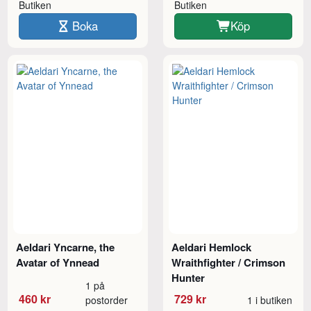
Butiken
Butiken
Boka
Köp
Aeldari Yncarne, the
Aeldari Hemlock
Avatar of Ynnead
Wraithfighter / Crimson
Hunter
1 på
460 kr
729 kr
postorder
1 i butiken