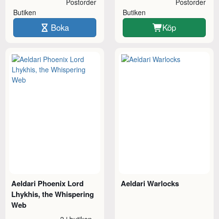
Postorder
Postorder
Butiken
Butiken
Boka
Köp
Aeldari Phoenix Lord
Aeldari Warlocks
Lhykhis, the Whispering
Web
2 i butiken