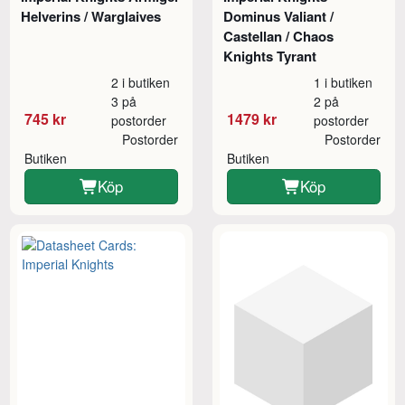
Helverins / Warglaives
Dominus Valiant /
Castellan / Chaos
Knights Tyrant
2 i butiken
1 i butiken
3 på
2 på
745 kr
1479 kr
postorder
postorder
Postorder
Postorder
Butiken
Butiken
Köp
Köp