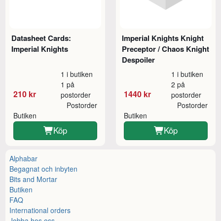
Datasheet Cards:
Imperial Knights Knight
Imperial Knights
Preceptor / Chaos Knight
Despoiler
1 i butiken
1 i butiken
1 på
2 på
210 kr
1440 kr
postorder
postorder
Postorder
Postorder
Butiken
Butiken
Köp
Köp
Alphabar
Begagnat och inbyten
Bits and Mortar
Butiken
FAQ
International orders
Jobba hos oss