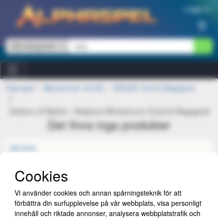
Hoppa till innehåll
Logga in
0
Alla kategorier
Figurspel
Warhammer 40,000
WH40K: Fynd & Begagnat
Sisters of Battle / Adeptus Ministorum Fynd & Begagnat
Det finns inga produkter
Alphabar
Begagnat och inbyten
Bits and Mortar
Cookies
Butiken
FAQ
Vi använder cookies och annan spårningsteknik för att
International orders
förbättra din surfupplevelse på vår webbplats, visa personligt
Jobba hos oss
innehåll och riktade annonser, analysera webbplatstrafik och