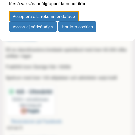
Kontakta oss
förstå var våra målgrupper kommer ifrån.
Köpvillkor
Medlemsavgift
Acceptera alla rekommenderade
Om oss
Spellokalen
Avvisa ej nödvändiga
Hantera cookies
Tillgänglighet
Hantera cookies
Ett av skandinaviens bredaste spelutbud med över 60.000 olika
artiklar i lager
Fraktfritt inom Sverige från 1000kr
Spelrum med över 100 sittplatser och aktiviteter varje kväll
Recensioner på Facebook:
4,9 av 5