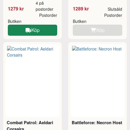
4 på
1279 kr
1289 kr
postorder
Slutsåld
Postorder
Postorder
Butiken
Butiken
Köp
Köp
Combat Patrol: Aeldari
Battleforce: Necron Host
Corsairs