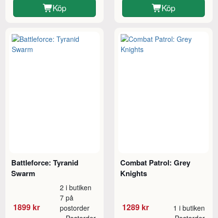
Köp
Köp
Battleforce: Tyranid
Combat Patrol: Grey
Swarm
Knights
2 i butiken
7 på
1899 kr
1289 kr
postorder
1 i butiken