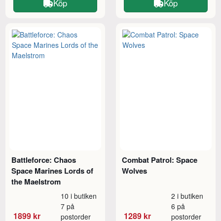
Köp
Köp
Battleforce: Chaos
Combat Patrol: Space
Space Marines Lords of
Wolves
the Maelstrom
10 i butiken
2 i butiken
7 på
6 på
1899 kr
1289 kr
postorder
postorder