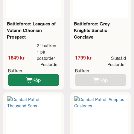
Battleforce: Leagues of
Battleforce: Grey
Votann Cthonian
Knights Sanctic
Prospect
Conclave
2 i butiken
1 på
1849 kr
1799 kr
postorder
Slutsåld
Postorder
Postorder
Butiken
Butiken
Köp
Köp