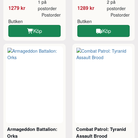
1 på
2 på
1279 kr
1289 kr
postorder
postorder
Postorder
Postorder
Butiken
Butiken
Köp
Köp
Armageddon Battalion:
Combat Patrol: Tyranid
Orks
Assault Brood