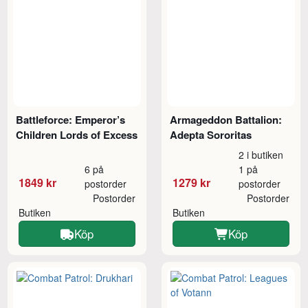
Battleforce: Emperor’s
Armageddon Battalion:
Children Lords of Excess
Adepta Sororitas
2 i butiken
6 på
1 på
1849 kr
1279 kr
postorder
postorder
Postorder
Postorder
Butiken
Butiken
Köp
Köp