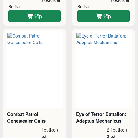
Postorder
Postorder
Butiken
Butiken
Köp
Köp
Combat Patrol:
Eye of Terror Battalion:
Genestealer Cults
Adeptus Mechanicus
1 i butiken
2 i butiken
1 på
3 på