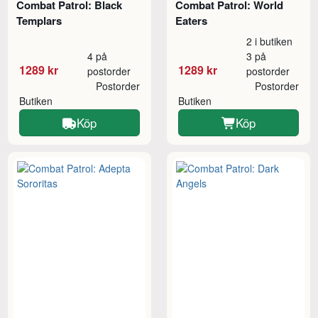
Combat Patrol: Black
Combat Patrol: World
Templars
Eaters
2 i butiken
4 på
3 på
1289 kr
1289 kr
postorder
postorder
Postorder
Postorder
Butiken
Butiken
Köp
Köp