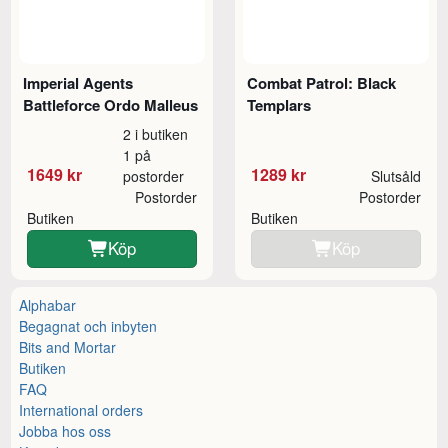
Imperial Agents
Combat Patrol: Black
Battleforce Ordo Malleus
Templars
2 i butiken
1 på
1649 kr
1289 kr
postorder
Slutsåld
Postorder
Postorder
Butiken
Butiken
Köp
Köp
Alphabar
Begagnat och inbyten
Bits and Mortar
Butiken
FAQ
International orders
Jobba hos oss