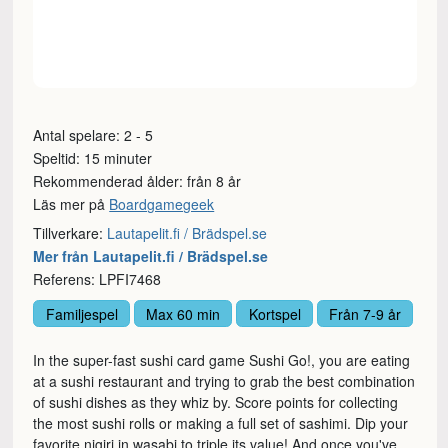
Antal spelare: 2 - 5
Speltid: 15 minuter
Rekommenderad ålder: från 8 år
Läs mer på
Boardgamegeek
Tillverkare:
Lautapelit.fi / Brädspel.se
Mer från Lautapelit.fi / Brädspel.se
Referens: LPFI7468
Familjespel
Max 60 min
Kortspel
Från 7-9 år
In the super-fast sushi card game Sushi Go!, you are eating
at a sushi restaurant and trying to grab the best combination
of sushi dishes as they whiz by. Score points for collecting
the most sushi rolls or making a full set of sashimi. Dip your
favorite nigiri in wasabi to triple its value! And once you've