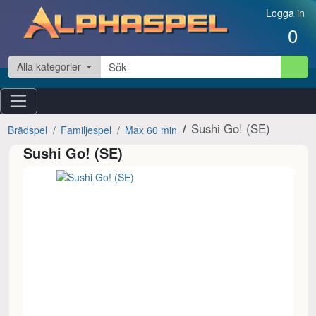
Hoppa till innehåll
Logga in
0
Alla kategorier
Sushi Go! (SE)
Brädspel
Familjespel
Max 60 min
Sushi Go! (SE)