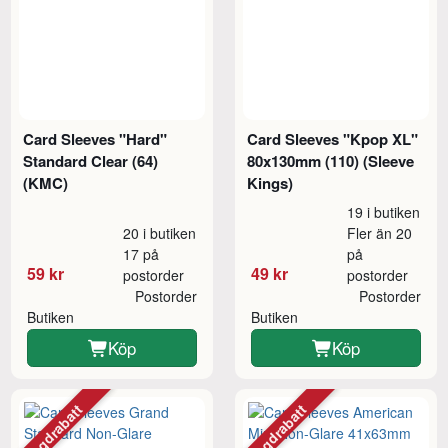
Card Sleeves "Hard"
Card Sleeves "Kpop XL"
Standard Clear (64)
80x130mm (110) (Sleeve
(KMC)
Kings)
19 i butiken
20 i butiken
Fler än 20
17 på
på
59 kr
49 kr
postorder
postorder
Postorder
Postorder
Butiken
Butiken
Köp
Köp
Mängdrabatt
Mängdrabatt