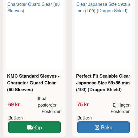
KMC Standard Sleeves -
Perfect Fit Sealable Clear
Character Guard Clear
Japanese Size 59x86 mm
(60 Sleeves)
(100) (Dragon Shield)
9 på
69 kr
75 kr
postorder
Ej i lager
Postorder
Postorder
Butiken
Butiken
Köp
Boka