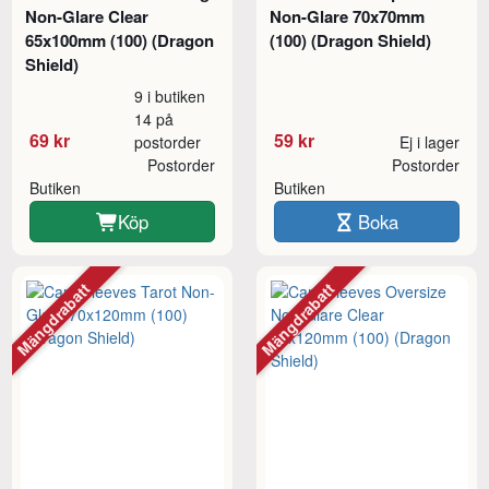
Non-Glare Clear
Non-Glare 70x70mm
65x100mm (100) (Dragon
(100) (Dragon Shield)
Shield)
9 i butiken
14 på
69 kr
59 kr
postorder
Ej i lager
Postorder
Postorder
Butiken
Butiken
Köp
Boka
Mängdrabatt
Mängdrabatt