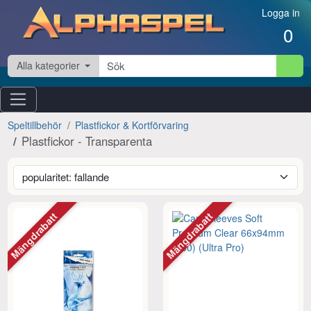
Hoppa till innehåll
Logga in
0
Alla kategorier
Speltillbehör
Plastfickor & Kortförvaring
Plastfickor - Transparenta
Mängdrabatt
Mängdrabatt