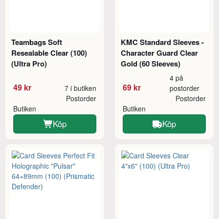
Teambags Soft
KMC Standard Sleeves -
Resealable Clear (100)
Character Guard Clear
(Ultra Pro)
Gold (60 Sleeves)
4 på
49 kr
69 kr
7 i butiken
postorder
Postorder
Postorder
Butiken
Butiken
Köp
Köp