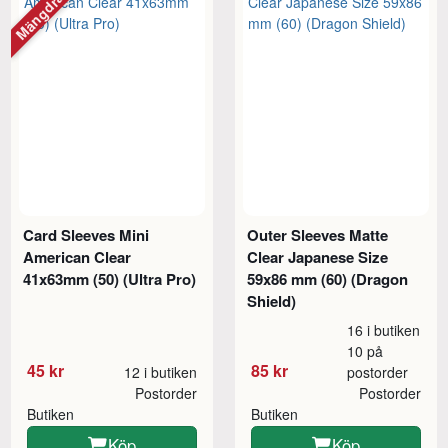
Mängdrabatt
Card Sleeves Mini
Outer Sleeves Matte
American Clear
Clear Japanese Size
41x63mm (50) (Ultra Pro)
59x86 mm (60) (Dragon
Shield)
16 i butiken
10 på
45 kr
85 kr
12 i butiken
postorder
Postorder
Postorder
Butiken
Butiken
Köp
Köp