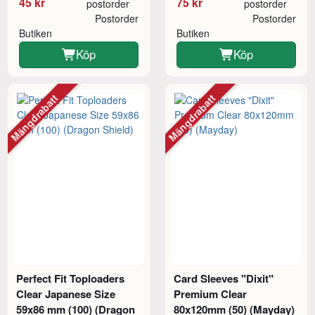
45 kr
75 kr
postorder
postorder
Postorder
Postorder
Butiken
Butiken
Köp
Köp
Mängdrabatt
Mängdrabatt
Perfect Fit Toploaders
Card Sleeves "Dixit"
Clear Japanese Size
Premium Clear
59x86 mm (100) (Dragon
80x120mm (50) (Mayday)