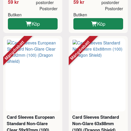
59 kr
59 kr
postorder
postorder
Postorder
Postorder
Butiken
Butiken
Köp
Köp
Mängdrabatt
Mängdrabatt
Card Sleeves European
Card Sleeves Standard
Standard Non-Glare
Non-Glare 63x88mm
Clear 59x92mm (100)
(100) (Dragon Shield)