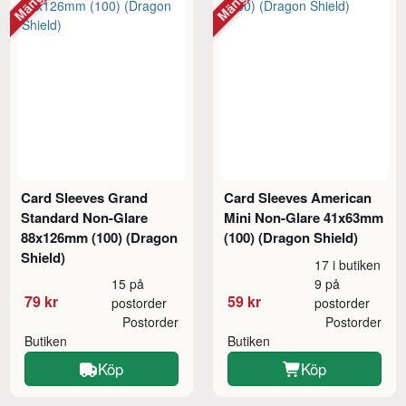
Card Sleeves Grand
Card Sleeves American
Standard Non-Glare
Mini Non-Glare 41x63mm
88x126mm (100) (Dragon
(100) (Dragon Shield)
Shield)
17 i butiken
15 på
9 på
79 kr
59 kr
postorder
postorder
Postorder
Postorder
Butiken
Butiken
Köp
Köp