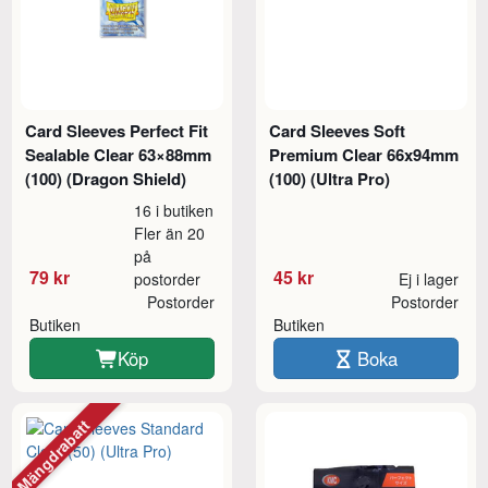
Card Sleeves Perfect Fit
Card Sleeves Soft
Sealable Clear 63×88mm
Premium Clear 66x94mm
(100) (Dragon Shield)
(100) (Ultra Pro)
16 i butiken
Fler än 20
på
79 kr
45 kr
postorder
Ej i lager
Postorder
Postorder
Butiken
Butiken
Köp
Boka
Mängdrabatt