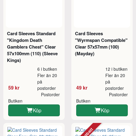
Card Sleeves Standard
Card Sleeves
"Kingdom Death
"Wyrmspan Compatible"
Gamblers Chest" Clear
Clear 57x57mm (100)
57x100mm (110) (Sleeve
(Mayday)
Kings)
6 i butiken
12 i butiken
Fler än 20
Fler än 20
på
på
59 kr
49 kr
postorder
postorder
Postorder
Postorder
Butiken
Butiken
Köp
Köp