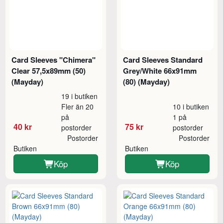
Card Sleeves "Chimera"
Card Sleeves Standard
Clear 57,5x89mm (50)
Grey/White 66x91mm
(Mayday)
(80) (Mayday)
19 i butiken
Fler än 20
10 i butiken
på
1 på
40 kr
75 kr
postorder
postorder
Postorder
Postorder
Butiken
Butiken
Köp
Köp