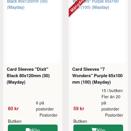
Mängdrabatt
Card Sleeves "Dixit"
Card Sleeves "7
Black 80x120mm (50)
Wonders" Purple 65x100
(Mayday)
mm (100) (Mayday)
15 i butiken
Fler än 20
6 på
på
80 kr
59 kr
postorder
postorder
Postorder
Postorder
Butiken
Butiken
Köp
Köp